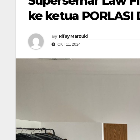
Supersemar Law F
ke ketua PORLASI
By
Rifay Marzuki
OKT 11, 2024