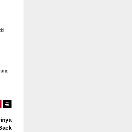
ki
yang
rinya
 Back