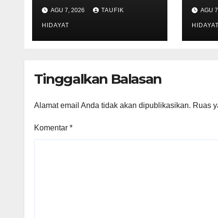
Panjang Resmi
Ung
AGU 7, 2026
TAUFIK
AGU 7
Dilantik,
Pen
Diharapkan
HIDAYAT
Ber
HIDAYA
Perkuat Sinergi
di A
Pelestarian
Pela
Lingkungan
Cipu
Tinggalkan Balasan
Alamat email Anda tidak akan dipublikasikan.
Ruas y
Komentar
*