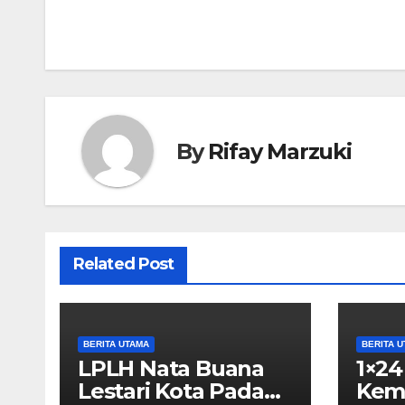
pos
By
Rifay Marzuki
Related Post
BERITA UTAMA
BERITA 
LPLH Nata Buana
1×24
Lestari Kota Padang
Kem