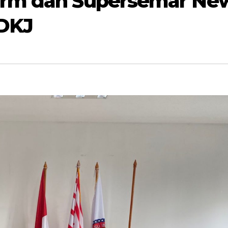
irm dan Supersemar Ne
 DKJ