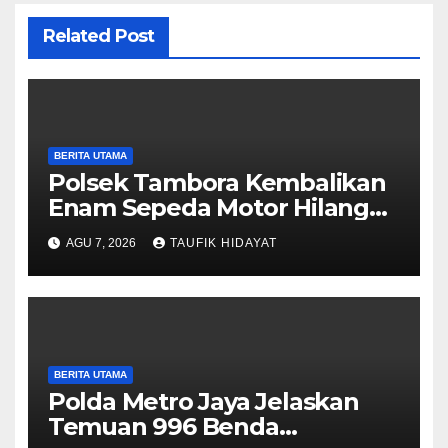
Related Post
BERITA UTAMA
Polsek Tambora Kembalikan
Enam Sepeda Motor Hilang
kepada Pemilik, Wujud Nyata
AGU 7, 2026
TAUFIK HIDAYAT
Pelayanan Presisi Polri
BERITA UTAMA
Polda Metro Jaya Jelaskan
Temuan 996 Benda