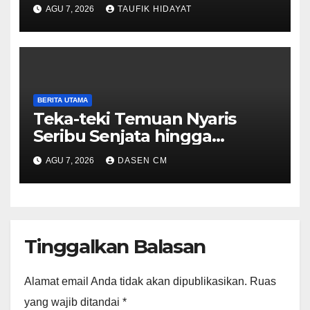
Menyerupai Senjata di
AGU 7, 2026
TAUFIK HIDAYAT
Yayasan Jaksel
BERITA UTAMA
Teka-teki Temuan Nyaris
Seribu Senjata hingga
Narkoba di Sekolah Jaksel
AGU 7, 2026
DASEN CM
Tinggalkan Balasan
Alamat email Anda tidak akan dipublikasikan.
Ruas
yang wajib ditandai
*