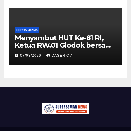
BERITA UTAMA
Menyambut HUT Ke-81 RI,
Ketua RW.01 Glodok bersama
Tiga Pilar Kecamatan
07/08/2026
DASEN CM
mengadakan kegiatan Jumat
berkah