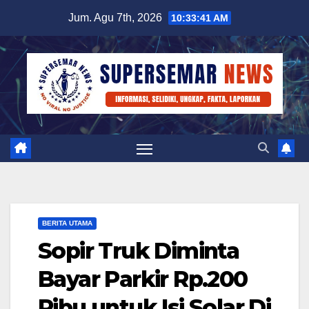
Skip
Jum. Agu 7th, 2026
10:33:42 AM
to
content
BERITA UTAMA
Sopir Truk Diminta
Bayar Parkir Rp.200
Ribu untuk Isi Solar Di