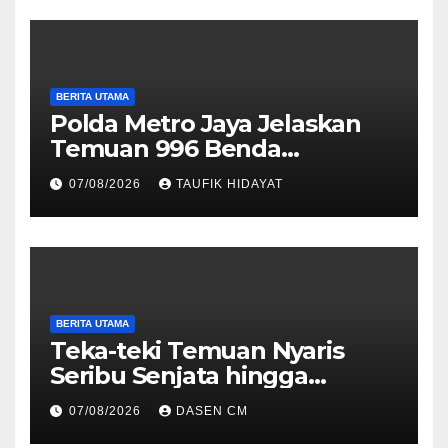
BERITA UTAMA
Polda Metro Jaya Jelaskan
Temuan 996 Benda
Menyerupai Senjata di
07/08/2026
TAUFIK HIDAYAT
Yayasan Jaksel
BERITA UTAMA
Teka-teki Temuan Nyaris
Seribu Senjata hingga
Narkoba di Sekolah Jaksel
07/08/2026
DASEN CM