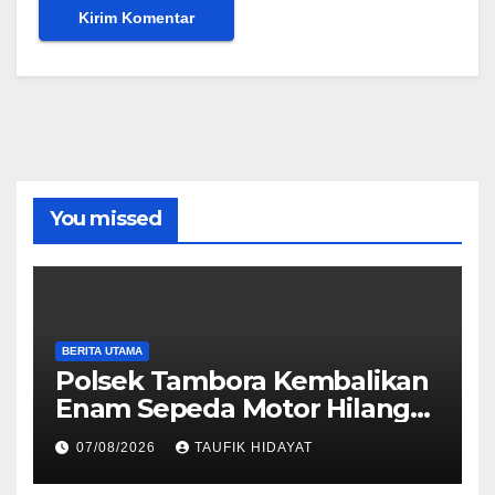
You missed
BERITA UTAMA
Polsek Tambora Kembalikan
Enam Sepeda Motor Hilang
kepada Pemilik, Wujud Nyata
07/08/2026
TAUFIK HIDAYAT
Pelayanan Presisi Polri