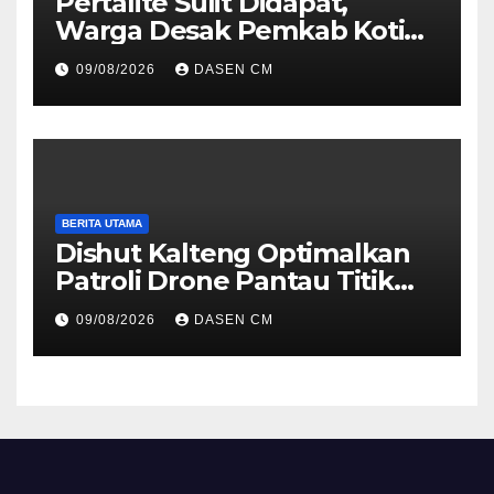
Pertalite Sulit Didapat,
Warga Desak Pemkab Kotim
Segera Cari Solusi, Jangan
09/08/2026
DASEN CM
Hanya Jadi Penonton
BERITA UTAMA
Dishut Kalteng Optimalkan
Patroli Drone Pantau Titik
Api, Gerak Cepat tlTangani
09/08/2026
DASEN CM
Karhutla