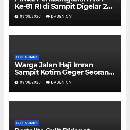
Ke-81 RI di Sampit Digelar 22
Agustus 2026, Ini Rute dan
09/08/2026
DASEN CM
Cara Daftarnya
BERITA UTAMA
Warga Jalan Haji Imran
Sampit Kotim Geger Seorang
Perempuan Sempat Naik
09/08/2026
DASEN CM
Menara Pemancar TVRI
BERITA UTAMA