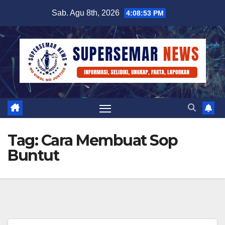
Skip
Sab. Agu 8th, 2026
4:08:53 PM
to
content
Tag:
Cara Membuat Sop
Buntut