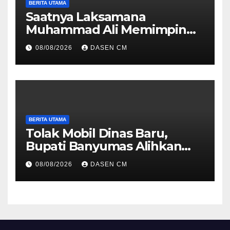
BERITA UTAMA
Saatnya Laksamana
Muhammad Ali Memimpin
TNI: Menjaga Keseimbangan
08/08/2026
DASEN CM
Politik dan Soliditas
Antarmatra
BERITA UTAMA
Tolak Mobil Dinas Baru,
Bupati Banyumas Alihkan
Anggaran Rp 1,7 Miliar untuk
08/08/2026
DASEN CM
90 Motor Listrik