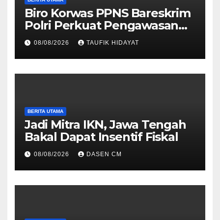
Biro Korwas PPNS Bareskrim
Polri Perkuat Pengawasan
untuk Dorong Penegakan
08/08/2026
TAUFIK HIDAYAT
Hukum yang Profesional
BERITA UTAMA
Jadi Mitra IKN, Jawa Tengah
Bakal Dapat Insentif Fiskal
08/08/2026
DASEN CM