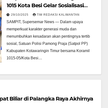
1015 Kota Besi Gelar Sosialisasi
PACAR GENIT
29/10/2025
TIM REDAKSI KALIMANTAN
SAMPIT, Supersemar News — Dalam upaya
memperkuat karakter generasi muda dan
menumbuhkan kesadaran akan pentingnya tertib
sosial, Satuan Polisi Pamong Praja (Satpol PP)
Kabupaten Kotawaringin Timur bersama Koramil
1015-05/Kota Besi…
t Biliar di Palangka Raya Akhirnya