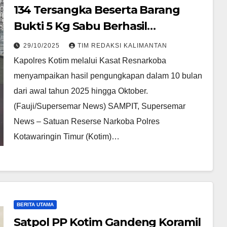
134 Tersangka Beserta Barang
Bukti 5 Kg Sabu Berhasil
Digagalkan Satresnarkoba Kotim
29/10/2025
TIM REDAKSI KALIMANTAN
Kapolres Kotim melalui Kasat Resnarkoba
menyampaikan hasil pengungkapan dalam 10 bulan
dari awal tahun 2025 hingga Oktober.
(Fauji/Supersemar News) SAMPIT, Supersemar
News – Satuan Reserse Narkoba Polres
Kotawaringin Timur (Kotim)…
BERITA UTAMA
Satpol PP Kotim Gandeng Koramil