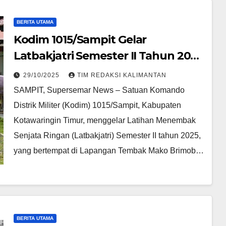
BERITA UTAMA
Kodim 1015/Sampit Gelar
Latbakjatri Semester II Tahun 2025
dalam Meningkatkan
29/10/2025
TIM REDAKSI KALIMANTAN
Keterampilan
SAMPIT, Supersemar News – Satuan Komando
Distrik Militer (Kodim) 1015/Sampit, Kabupaten
Kotawaringin Timur, menggelar Latihan Menembak
Senjata Ringan (Latbakjatri) Semester II tahun 2025,
yang bertempat di Lapangan Tembak Mako Brimob…
BERITA UTAMA