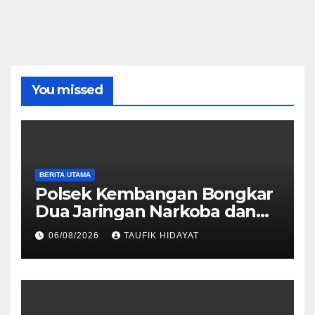
You missed
BERITA UTAMA
Polsek Kembangan Bongkar
Dua Jaringan Narkoba dan
Obat Keras, Sita Puluhan
06/08/2026
TAUFIK HIDAYAT
Ribu Pil, 1,1 Kg Sabu hingga
Vape Etomidate