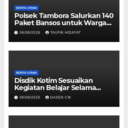
BERITA UTAMA
Polsek Tambora Salurkan 140
Paket Bansos untuk Warga
Slum Area, Wujud
06/08/2026
TAUFIK HIDAYAT
Kepedulian Sambut HUT ke-
81 RI
BERITA UTAMA
Disdik Kotim Sesuaikan
Kegiatan Belajar Selama
Musim Kemarau
06/08/2026
DASEN CM