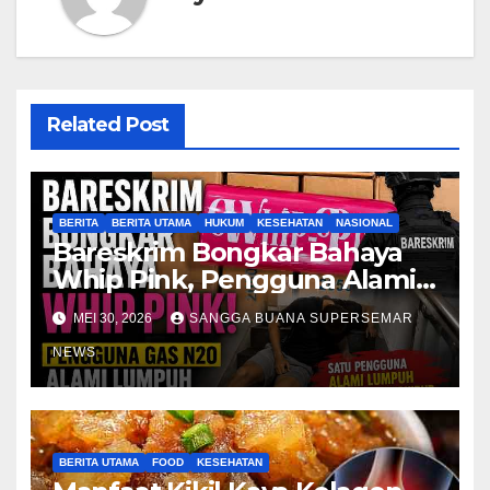
Related Post
BERITA
BERITA UTAMA
HUKUM
KESEHATAN
NASIONAL
Bareskrim Bongkar Bahaya
Whip Pink, Pengguna Alami
Lumpuh
MEI 30, 2026
SANGGA BUANA SUPERSEMAR
NEWS
BERITA UTAMA
FOOD
KESEHATAN