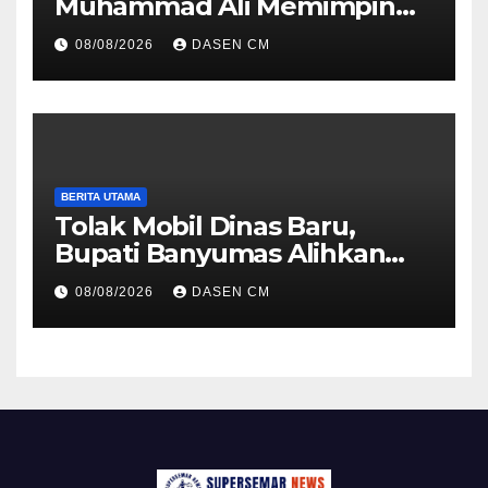
Muhammad Ali Memimpin
TNI: Menjaga Keseimbangan
08/08/2026
DASEN CM
Politik dan Soliditas
Antarmatra
BERITA UTAMA
Tolak Mobil Dinas Baru,
Bupati Banyumas Alihkan
Anggaran Rp 1,7 Miliar untuk
08/08/2026
DASEN CM
90 Motor Listrik