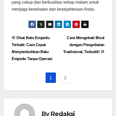
yang cukup dan berkualitas setiap malam untuk
menjaga kesehatan dan kesejahteraan Anda.
Navigasi
Obat Batu Empedu
Cara Mengobati Bisul
Terbaik: Cara Cepat
dengan Pengobatan
pos
Menyembuhkan Batu
Tradisional, Terbukti!
Empedu Tanpa Operasi
1
2
By
Redaksi