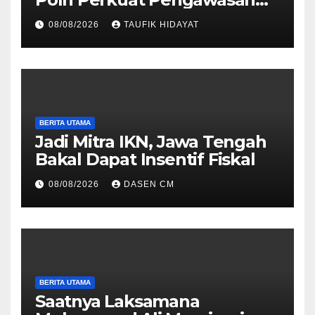
untuk Dorong Penegakan
08/08/2026
TAUFIK HIDAYAT
Hukum yang Profesional
BERITA UTAMA
Jadi Mitra IKN, Jawa Tengah
Bakal Dapat Insentif Fiskal
08/08/2026
DASEN CM
BERITA UTAMA
Saatnya Laksamana