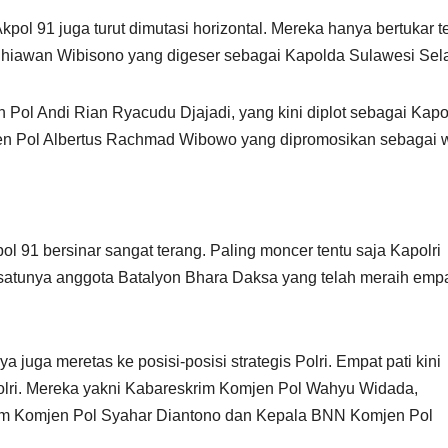
pol 91 juga turut dimutasi horizontal. Mereka hanya bertukar 
udhiawan Wibisono yang digeser sebagai Kapolda Sulawesi Sela
 Pol Andi Rian Ryacudu Djajadi, yang kini diplot sebagai Kap
jen Pol Albertus Rachmad Wibowo yang dipromosikan sebagai w
ol 91 bersinar sangat terang. Paling moncer tentu saja Kapolri
u-satunya anggota Batalyon Bhara Daksa yang telah meraih emp
 juga meretas ke posisi-posisi strategis Polri. Empat pati kini
olri. Mereka yakni Kabareskrim Komjen Pol Wahyu Widada,
am Komjen Pol Syahar Diantono dan Kepala BNN Komjen Pol