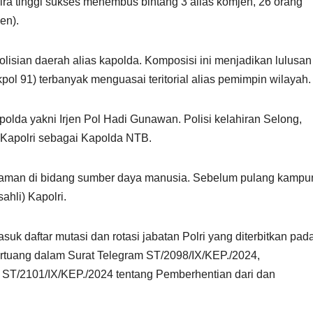
wira tinggi sukses menembus bintang 3 alias komjen, 26 orang
en).
polisian daerah alias kapolda. Komposisi ini menjadikan lulusan
ol 91) terbanyak menguasai teritorial alias pemimpin wilayah.
apolda yakni Irjen Pol Hadi Gunawan. Polisi kelahiran Selong,
 Kapolri sebagai Kapolda NTB.
laman di bidang sumber daya manusia. Sebelum pulang kampu
sahli) Kapolri.
suk daftar mutasi dan rotasi jabatan Polri yang diterbitkan pad
ertuang dalam Surat Telegram ST/2098/IX/KEP./2024,
 ST/2101/IX/KEP./2024 tentang Pemberhentian dari dan
.