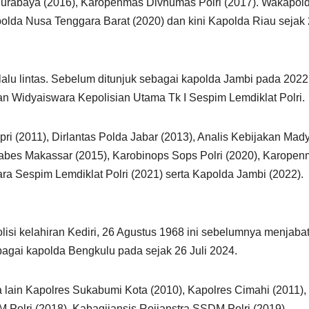
 Surabaya (2016), Karopenmas Divhumas Polri (2017). Wakapol
polda Nusa Tenggara Barat (2020) dan kini Kapolda Riau sejak
alu lintas. Sebelum ditunjuk sebagai kapolda Jambi pada 2022 
akan Widyaiswara Kepolisian Utama Tk I Sespim Lemdiklat Polri.
pri (2011), Dirlantas Polda Jabar (2013), Analis Kebijakan Mad
stabes Makassar (2015), Karobinops Sops Polri (2020), Karope
ra Sespim Lemdiklat Polri (2021) serta Kapolda Jambi (2022).
isi kelahiran Kediri, 26 Agustus 1968 ini sebelumnya menjaba
agai kapolda Bengkulu pada sejak 26 Juli 2024.
 lain Kapolres Sukabumi Kota (2010), Kapolres Cimahi (2011),
olri (2018), Kabagjiansis Rojianstra SSDM Polri (2019),