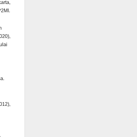
arta,
P2MI.
m
020),
ulai
a.
012),