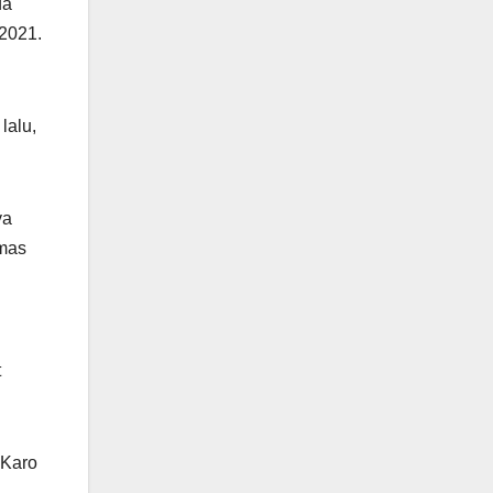
da
 2021.
lalu,
ya
nmas
t
 Karo