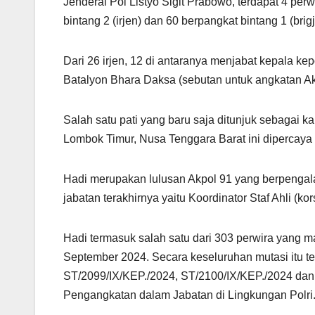
Jenderal Pol Listyo Sigit Prabowo, terdapat 4 per
bintang 2 (irjen) dan 60 berpangkat bintang 1 (brigj
Dari 26 irjen, 12 di antaranya menjabat kepala ke
Batalyon Bhara Daksa (sebutan untuk angkatan Akp
Salah satu pati yang baru saja ditunjuk sebagai k
Lombok Timur, Nusa Tenggara Barat ini dipercaya
Hadi merupakan lulusan Akpol 91 yang berpenga
jabatan terakhirnya yaitu Koordinator Staf Ahli (kor
Hadi termasuk salah satu dari 303 perwira yang ma
September 2024. Secara keseluruhan mutasi itu t
ST/2099/IX/KEP./2024, ST/2100/IX/KEP./2024 dan
Pengangkatan dalam Jabatan di Lingkungan Polri