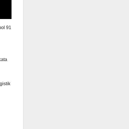
pol 91
kata
istik