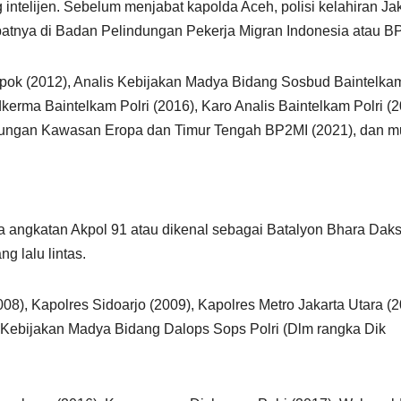
intelijen. Sebelum menjabat kapolda Aceh, polisi kelahiran Jak
, tepatnya di Badan Pelindungan Pekerja Migran Indonesia atau B
epok (2012), Analis Kebijakan Madya Bidang Sosbud Baintelka
dkerma Baintelkam Polri (2016), Karo Analis Baintelkam Polri (2
ungan Kawasan Eropa dan Timur Tengah BP2MI (2021), dan m
a angkatan Akpol 91 atau dikenal sebagai Batalyon Bhara Daks
g lalu lintas.
2008), Kapolres Sidoarjo (2009), Kapolres Metro Jakarta Utara (2
 Kebijakan Madya Bidang Dalops Sops Polri (Dlm rangka Dik