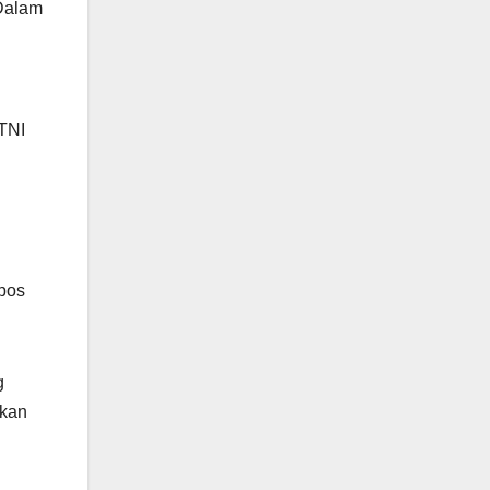
 Dalam
TNI
 pos
g
tkan