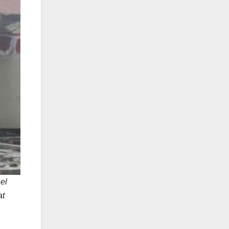
el
at