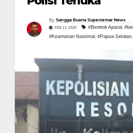
Polisi Terluka
By
Sangga Buana Supersemar News
#Bentrok Aparat
,
#be
FEB 13, 2026
#Keamanan Nasional
,
#Papua Selatan