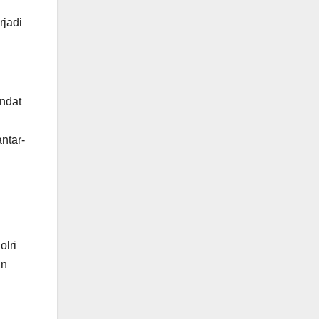
rjadi
andat
ntar-
olri
an