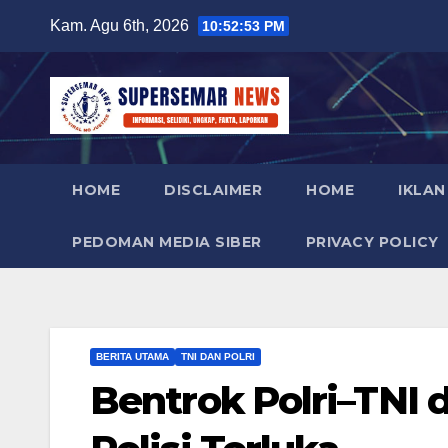
Skip
Kam. Agu 6th, 2026
10:52:54 PM
to
content
HOME
DISCLAIMER
HOME
IKLAN
PEDOMAN MEDIA SIBER
PRIVACY POLICY
BERITA UTAMA
TNI DAN POLRI
Bentrok Polri–TNI 