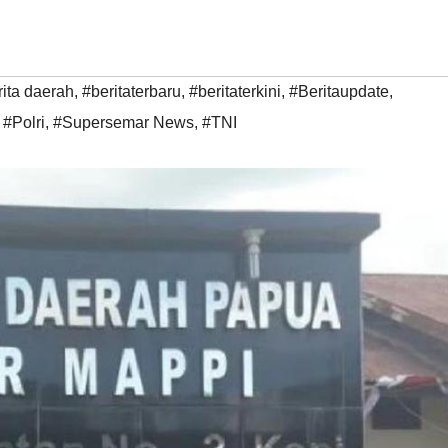
rita daerah
,
#beritaterbaru
,
#beritaterkini
,
#Beritaupdate
,
,
#Polri
,
#Supersemar News
,
#TNI