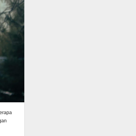
berapa
ngan