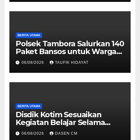
Vape Etomidate
BERITA UTAMA
Polsek Tambora Salurkan 140
Paket Bansos untuk Warga
Slum Area, Wujud
06/08/2026
TAUFIK HIDAYAT
Kepedulian Sambut HUT ke-
81 RI
BERITA UTAMA
Disdik Kotim Sesuaikan
Kegiatan Belajar Selama
Musim Kemarau
06/08/2026
DASEN CM