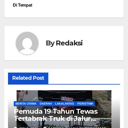
Di Tempat
By
Redaksi
Related Post
BERITA UTAMA
DAERAH
LAKALANTAS
PERISTIWA
Pemuda 19 Tahun Tewas
Tertabrak Truk di Jalur
Pantura Cirebon