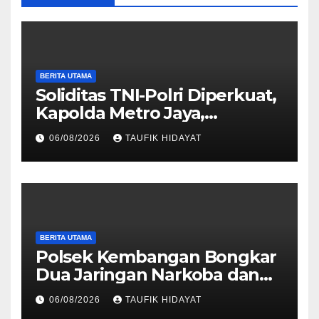
BERITA UTAMA
Soliditas TNI-Polri Diperkuat,
Kapolda Metro Jaya,
Pangdam Jaya, dan
06/08/2026
TAUFIK HIDAYAT
Dankorbrimob Jalin
Silaturahmi
BERITA UTAMA
Polsek Kembangan Bongkar
Dua Jaringan Narkoba dan
Obat Keras, Sita Puluhan
06/08/2026
TAUFIK HIDAYAT
Ribu Pil, 1,1 Kg Sabu hingga