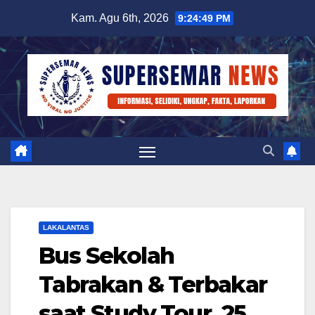
Skip
Kam. Agu 6th, 2026
9:24:49 PM
to
content
LAKALANTAS
Bus Sekolah
Tabrakan & Terbakar
saat Study Tour, 25