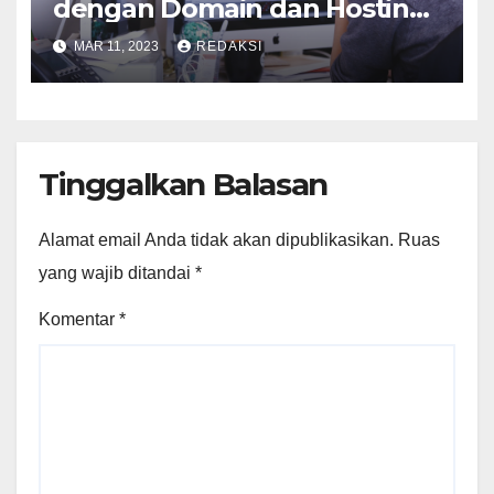
dengan Domain dan Hosting
Gratis
MAR 11, 2023
REDAKSI
Tinggalkan Balasan
Alamat email Anda tidak akan dipublikasikan.
Ruas
yang wajib ditandai
*
Komentar
*