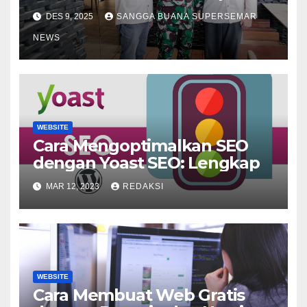
2025
DES 9, 2025
SANGGA BUANA SUPERSEMAR
NEWS
WEBSITE
Cara Mengoptimalkan SEO
dengan Yoast SEO: Lengkap
MAR 12, 2023
REDAKSI
WEBSITE
Cara Membuat Web Gratis