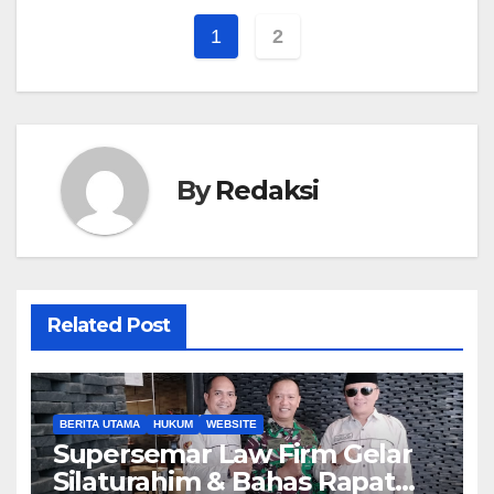
1
2
By
Redaksi
Related Post
BERITA UTAMA
HUKUM
WEBSITE
Supersemar Law Firm Gelar
Silaturahim & Bahas Rapat