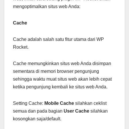
mengoptimalkan situs web Anda:
Cache
Cache adalah salah satu fitur utama dari WP
Rocket.
Cache memungkinkan situs web Anda disimpan
sementara di memori browser pengunjung
sehingga waktu muat situs web akan lebih cepat
ketika pengunjung kembali ke situs web Anda.
Setting Cache:
Mobile Cache
silahkan ceklist
semua dan pada bagian
User Cache
silahkan
kosongkan saja/default.