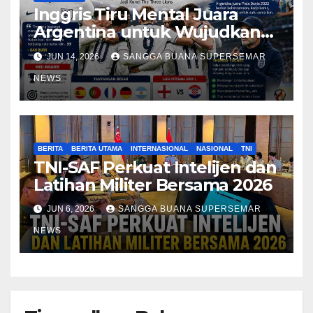
Inggris Tiru Mental Juara
Argentina untuk Wujudkan
Mimpi Juara Piala Dunia 2026
JUN 14, 2026
SANGGA BUANA SUPERSEMAR
NEWS
BERITA
BERITA UTAMA
INTERNASIONAL
NASIONAL
TNI
TNI-SAF Perkuat Intelijen dan
Latihan Militer Bersama 2026
JUN 6, 2026
SANGGA BUANA SUPERSEMAR
NEWS