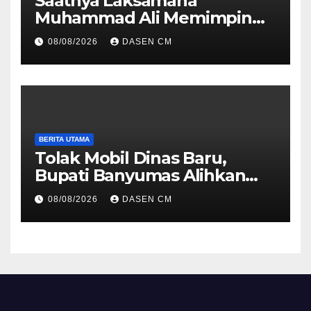
Saatnya Laksamana
Muhammad Ali Memimpin
TNI: Menjaga Keseimbangan
08/08/2026
DASEN CM
Politik dan Soliditas
Antarmatra
BERITA UTAMA
Tolak Mobil Dinas Baru,
Bupati Banyumas Alihkan
Anggaran Rp 1,7 Miliar untuk
08/08/2026
DASEN CM
90 Motor Listrik