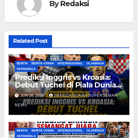
By
Redaksi
Related Post
BERITA
BERITA UTAMA
INTERNASIONAL
OLAHRAGA
SEPAKBOLA
Prediksi Inggris vs Kroasia:
Debut Tuchel di Piala Dunia
2026
JUN 16, 2026
SANGGA BUANA SUPERSEMAR
NEWS
BERITA
BERITA UTAMA
INTERNASIONAL
OLAHRAGA
SEPAKBOLA