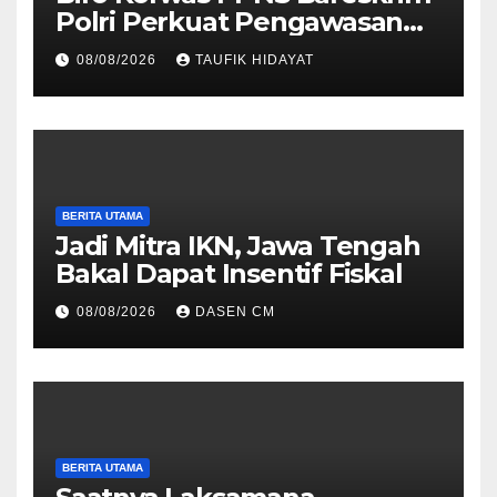
Polri Perkuat Pengawasan
untuk Dorong Penegakan
08/08/2026
TAUFIK HIDAYAT
Hukum yang Profesional
BERITA UTAMA
Jadi Mitra IKN, Jawa Tengah
Bakal Dapat Insentif Fiskal
08/08/2026
DASEN CM
BERITA UTAMA