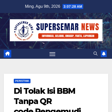
Skip
Ming. Agu 9th, 2026
3:07:29 AM
to
content
PERISTIWA
Di Tolak Isi BBM
Tanpa QR
code,Pengemudi