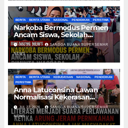
BERITA
BERITA UTAMA
NASIONAL
PENDIDIKAN
PERISTIWA
Narkoba Bermodus Permen
Ancam Siswa, Sekolah
Diminta Waspada
JUL 25, 2026
SANGGA BUANA SUPERSEMAR
NEWS
BERITA
BERITA UTAMA
KEBUDAYAAN
NASIONAL
PENDIDIKAN
PERISTIWA
Anna Latuconsina Lawan
Normalisasi Kekerasan
Perempuan
JUL 22, 2026
SANGGA BUANA SUPERSEMAR
NEWS