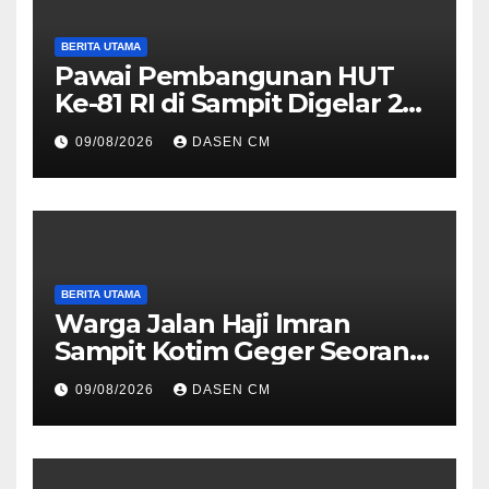
BERITA UTAMA
Pawai Pembangunan HUT
Ke-81 RI di Sampit Digelar 22
Agustus 2026, Ini Rute dan
09/08/2026
DASEN CM
Cara Daftarnya
BERITA UTAMA
Warga Jalan Haji Imran
Sampit Kotim Geger Seorang
Perempuan Sempat Naik
09/08/2026
DASEN CM
Menara Pemancar TVRI