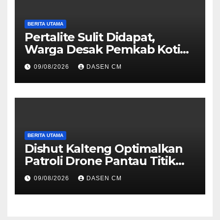
BERITA UTAMA
Pertalite Sulit Didapat,
Warga Desak Pemkab Kotim
Segera Cari Solusi, Jangan
09/08/2026
DASEN CM
Hanya Jadi Penonton
BERITA UTAMA
Dishut Kalteng Optimalkan
Patroli Drone Pantau Titik
Api, Gerak Cepat tlTangani
09/08/2026
DASEN CM
Karhutla