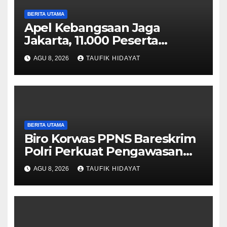
BERITA UTAMA
Apel Kebangsaan Jaga
Jakarta, 11.000 Peserta
Perkuat Komitmen Menjaga
AGU 8, 2026
TAUFIK HIDAYAT
Ibu Kota
BERITA UTAMA
Biro Korwas PPNS Bareskrim
Polri Perkuat Pengawasan
untuk Dorong Penegakan
AGU 8, 2026
TAUFIK HIDAYAT
Hukum yang Profesional