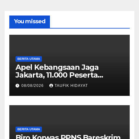
You missed
BERITA UTAMA
Apel Kebangsaan Jaga
Jakarta, 11.000 Peserta
Perkuat Komitmen Menjaga
08/08/2026
TAUFIK HIDAYAT
Ibu Kota
BERITA UTAMA
Biro Korwas PPNS Bareskrim