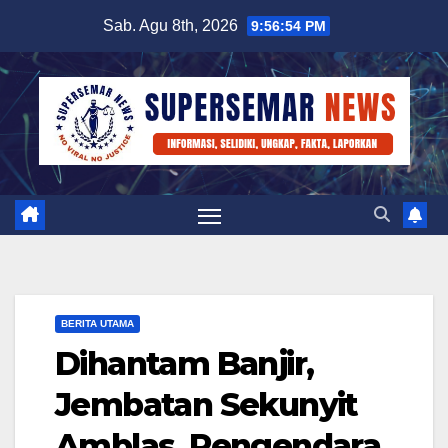
Skip
Sab. Agu 8th, 2026
9:56:55 PM
to
content
BERITA UTAMA
Dihantam Banjir,
Jembatan Sekunyit
Amblas, Pengendara