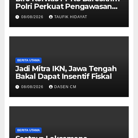
Polri Perkuat Pengawasan
untuk Dorong Penegakan
08/08/2026
TAUFIK HIDAYAT
Hukum yang Profesional
BERITA UTAMA
Jadi Mitra IKN, Jawa Tengah
Bakal Dapat Insentif Fiskal
08/08/2026
DASEN CM
BERITA UTAMA