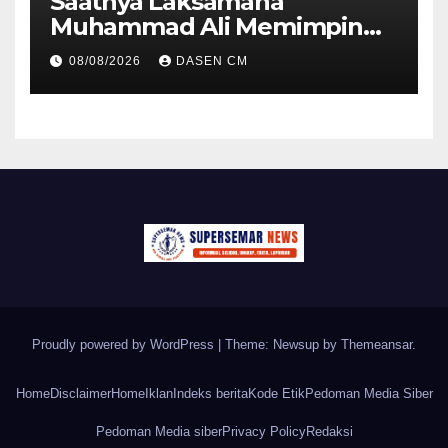
Saatnya Laksamana
Muhammad Ali Memimpin
TNI: Menjaga Keseimbangan
08/08/2026
DASEN CM
Politik dan Soliditas
Antarmatra
Proudly powered by WordPress
|
Theme: Newsup by
Themeansar
.
Home
Disclaimer
Home
Iklan
Indeks berita
Kode Etik
Pedoman Media Siber
Pedoman Media siber
Privacy Policy
Redaksi