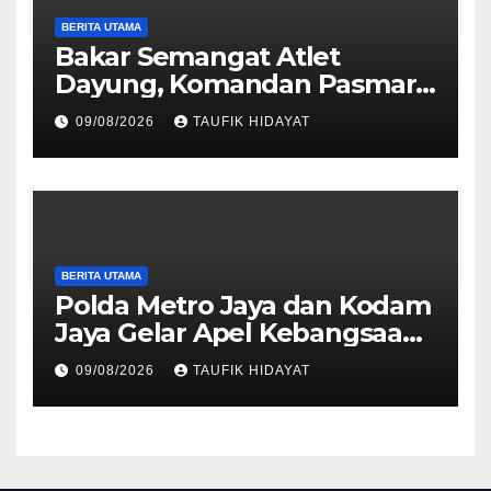
BERITA UTAMA
Bakar Semangat Atlet
Dayung, Komandan Pasmar
3 Berikan Motivasi dan
09/08/2026
TAUFIK HIDAYAT
Apresiasi
BERITA UTAMA
Polda Metro Jaya dan Kodam
Jaya Gelar Apel Kebangsaan
“Jaga Jakarta untuk
09/08/2026
TAUFIK HIDAYAT
Indonesia