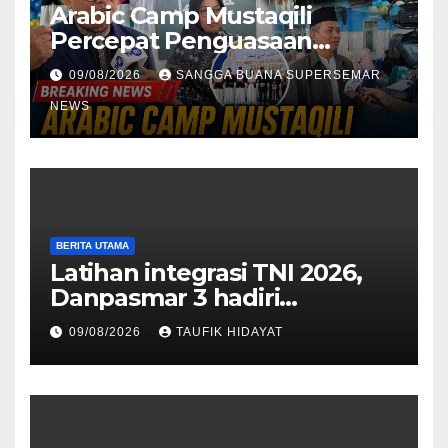
Arabic Camp Mustaqili
Percepat Penguasaan
Bahasa Arab di SMA
09/08/2026
SANGGA BUANA SUPERSEMAR
NEWS
BERITA UTAMA
Latihan integrasi TNI 2026,
Danpasmar 3 hadiri
rangkaian Kehormatan Korps
09/08/2026
TAUFIK HIDAYAT
Marinir di Dabo Singkep