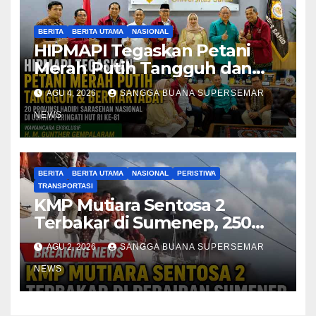
BERITA
BERITA UTAMA
NASIONAL
HIPMAPI Tegaskan Petani
Merah Putih Tangguh dan
Bermartabat
AGU 4, 2026
SANGGA BUANA SUPERSEMAR
NEWS
BERITA
BERITA UTAMA
NASIONAL
PERISTIWA
TRANSPORTASI
KMP Mutiara Sentosa 2
Terbakar di Sumenep, 250
Penumpang Dievakuasi
AGU 2, 2026
SANGGA BUANA SUPERSEMAR
NEWS