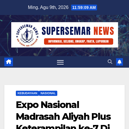
Skip
Ming. Agu 9th, 2026
11:59:09 AM
to
content
KEBUDAYAAN
NASIONAL
Expo Nasional
Madrasah Aliyah Plus
Keterampilan ke-7 Di