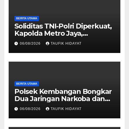
BERITA UTAMA
Soliditas TNI-Polri Diperkuat,
Kapolda Metro Jaya,
Pangdam Jaya, dan
06/08/2026
TAUFIK HIDAYAT
Dankorbrimob Jalin
Silaturahmi
BERITA UTAMA
Polsek Kembangan Bongkar
Dua Jaringan Narkoba dan
Obat Keras, Sita Puluhan
06/08/2026
TAUFIK HIDAYAT
Ribu Pil, 1,1 Kg Sabu hingga
Vape Etomidate