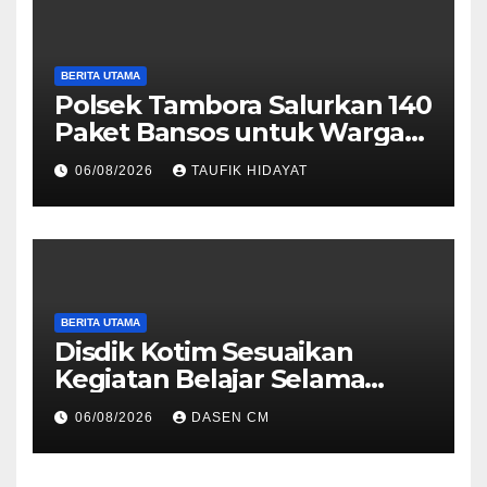
BERITA UTAMA
Polsek Tambora Salurkan 140
Paket Bansos untuk Warga
Slum Area, Wujud
06/08/2026
TAUFIK HIDAYAT
Kepedulian Sambut HUT ke-
81 RI
BERITA UTAMA
Disdik Kotim Sesuaikan
Kegiatan Belajar Selama
Musim Kemarau
06/08/2026
DASEN CM