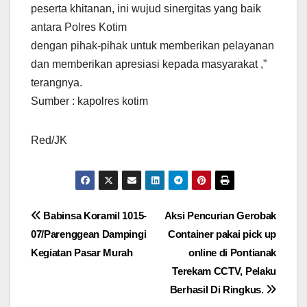
peserta khitanan, ini wujud sinergitas yang baik
antara Polres Kotim
dengan pihak-pihak untuk memberikan pelayanan
dan memberikan apresiasi kepada masyarakat ,”
terangnya.
Sumber : kapolres kotim
Red/JK
Navigasi
Babinsa Koramil 1015-
Aksi Pencurian Gerobak
07/Parenggean Dampingi
Container pakai pick up
pos
Kegiatan Pasar Murah
online di Pontianak
Terekam CCTV, Pelaku
Berhasil Di Ringkus.