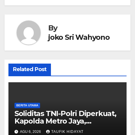
By
joko Sri Wahyono
Related Post
BERITA UTAMA
Soliditas TNI-Polri Diperkuat,
Kapolda Metro Jaya,
Pangdam Jaya, dan
AGU 6, 2026
TAUFIK HIDAYAT