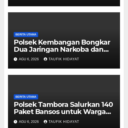
Dankorbrimob Jalin
Silaturahmi
BERITA UTAMA
Polsek Kembangan Bongkar
Dua Jaringan Narkoba dan
Obat Keras, Sita Puluhan Ribu
AGU 6, 2026
TAUFIK HIDAYAT
Pil, 1,1 Kg Sabu hingga Vape
Etomidate
BERITA UTAMA
Polsek Tambora Salurkan 140
Paket Bansos untuk Warga
Slum Area, Wujud
AGU 6, 2026
TAUFIK HIDAYAT
Kepedulian Sambut HUT ke-