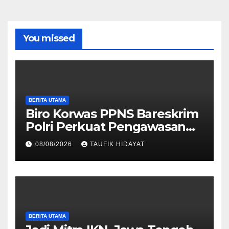
You missed
BERITA UTAMA
Biro Korwas PPNS Bareskrim
Polri Perkuat Pengawasan
untuk Dorong Penegakan
08/08/2026
TAUFIK HIDAYAT
Hukum yang Profesional
BERITA UTAMA