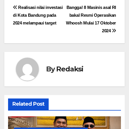
Navigasi
Realisasi nilai investasi
Bangga! 8 Masinis asal RI
di Kota Bandung pada
bakal Resmi Operasikan
pos
2024 melampaui target
Whoosh Mulai 17 Oktober
2024
By
Redaksi
Related Post