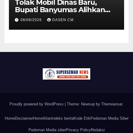
Tolak Mobil Dinas Baru,
Bupati Banyumas Alihkan
Anggaran Rp 1,7 Miliar untuk
08/08/2026
DASEN CM
90 Motor Listrik
Proudly powered by WordPress
|
Theme: Newsup by
Themeansar
.
Home
Disclaimer
Home
Iklan
Indeks berita
Kode Etik
Pedoman Media Siber
Pedoman Media siber
Privacy Policy
Redaksi