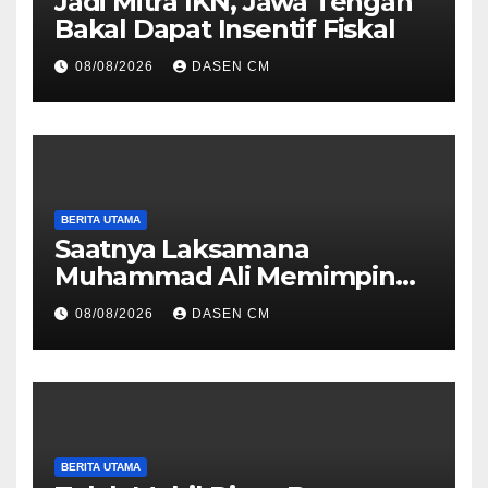
Jadi Mitra IKN, Jawa Tengah
Bakal Dapat Insentif Fiskal
08/08/2026
DASEN CM
BERITA UTAMA
Saatnya Laksamana
Muhammad Ali Memimpin
TNI: Menjaga Keseimbangan
08/08/2026
DASEN CM
Politik dan Soliditas
Antarmatra
BERITA UTAMA