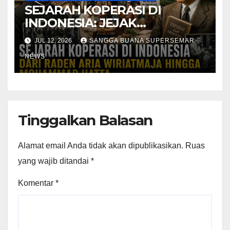
SEJARAH KOPERASI DI
INDONESIA: JEJAK
PERJUANGAN RAKYAT
JUL 12, 2026
SANGGA BUANA SUPERSEMAR
MENUJU KEDAULATAN
NEWS
EKONOMI BANGSA
Tinggalkan Balasan
Alamat email Anda tidak akan dipublikasikan.
Ruas
yang wajib ditandai
*
Komentar
*