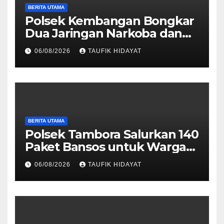
BERITA UTAMA
Polsek Kembangan Bongkar
Dua Jaringan Narkoba dan
Obat Keras, Sita Puluhan
06/08/2026
TAUFIK HIDAYAT
Ribu Pil, 1,1 Kg Sabu hingga
Vape Etomidate
BERITA UTAMA
Polsek Tambora Salurkan 140
Paket Bansos untuk Warga
Slum Area, Wujud
06/08/2026
TAUFIK HIDAYAT
Kepedulian Sambut HUT ke-
81 RI