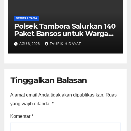
BERITA UTAMA
Polsek Tambora Salurkan 140
Paket Bansos untuk Warga
Slum Area, Wujud
AGU 6, 2026
TAUFIK HIDAYAT
Kepedulian Sambut HUT ke-
81 RI
Tinggalkan Balasan
Alamat email Anda tidak akan dipublikasikan.
Ruas
yang wajib ditandai
*
Komentar
*