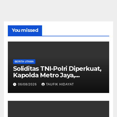
You missed
BERITA UTAMA
Soliditas TNI-Polri Diperkuat,
Kapolda Metro Jaya,
Pangdam Jaya, dan
06/08/2026
TAUFIK HIDAYAT
Dankorbrimob Jalin
Silaturahmi