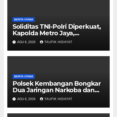
BERITA UTAMA
Soliditas TNI-Polri Diperkuat,
Kapolda Metro Jaya,
Pangdam Jaya, dan
AGU 6, 2026
TAUFIK HIDAYAT
Dankorbrimob Jalin
Silaturahmi
BERITA UTAMA
Polsek Kembangan Bongkar
Dua Jaringan Narkoba dan
Obat Keras, Sita Puluhan Ribu
AGU 6, 2026
TAUFIK HIDAYAT
Pil, 1,1 Kg Sabu hingga Vape
Etomidate