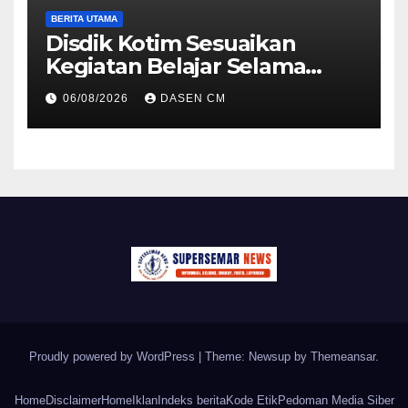
BERITA UTAMA
Disdik Kotim Sesuaikan
Kegiatan Belajar Selama
Musim Kemarau
06/08/2026
DASEN CM
Proudly powered by WordPress
|
Theme: Newsup by
Themeansar
.
Home
Disclaimer
Home
Iklan
Indeks berita
Kode Etik
Pedoman Media Siber