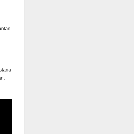
n
antan
stana
an,