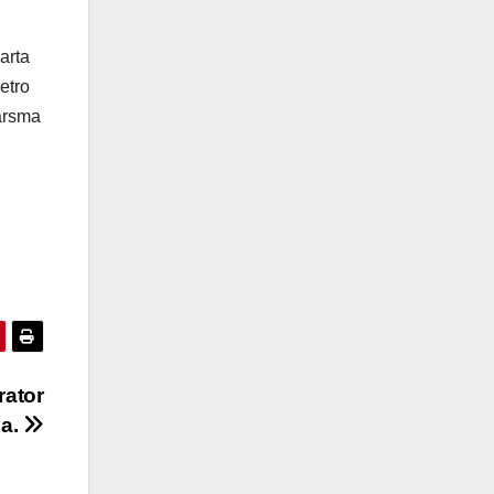
arta
etro
arsma
rator
ia.