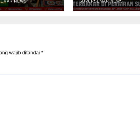
SEMAR NEWS
Dievakuasi
SUPERSEMAR NEWS
ang wajib ditandai
*