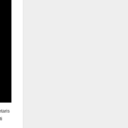
taris
ti