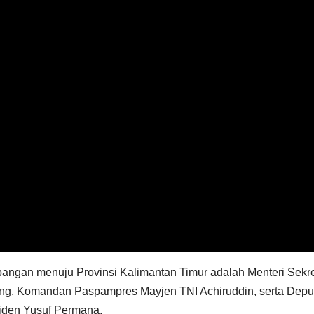
angan menuju Provinsi Kalimantan Timur adalah Menteri Sekre
ung, Komandan Paspampres Mayjen TNI Achiruddin, serta Depu
siden Yusuf Permana.