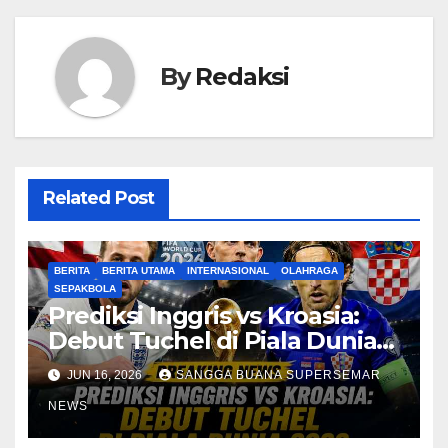
By
Redaksi
Related Post
BERITA
BERITA UTAMA
INTERNASIONAL
OLAHRAGA
SEPAKBOLA
Prediksi Inggris vs Kroasia:
Debut Tuchel di Piala Dunia
2026
JUN 16, 2026
SANGGA BUANA SUPERSEMAR
NEWS