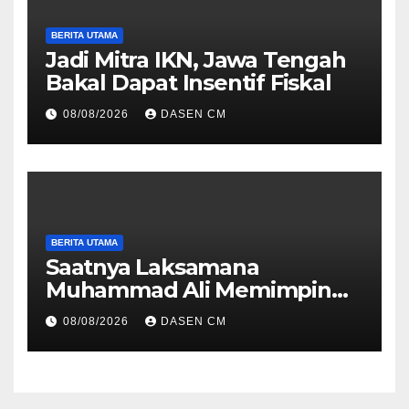
BERITA UTAMA
Jadi Mitra IKN, Jawa Tengah
Bakal Dapat Insentif Fiskal
08/08/2026
DASEN CM
BERITA UTAMA
Saatnya Laksamana
Muhammad Ali Memimpin
TNI: Menjaga Keseimbangan
08/08/2026
DASEN CM
Politik dan Soliditas
Antarmatra