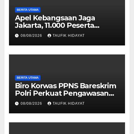
BERITA UTAMA
Apel Kebangsaan Jaga
Jakarta, 11.000 Peserta
Perkuat Komitmen Menjaga
08/08/2026
TAUFIK HIDAYAT
Ibu Kota
BERITA UTAMA
Biro Korwas PPNS Bareskrim
Polri Perkuat Pengawasan
untuk Dorong Penegakan
08/08/2026
TAUFIK HIDAYAT
Hukum yang Profesional