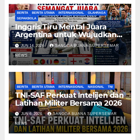
BERITA
BERITA UTAMA
INTERNASIONAL
OLAHRAGA
SEPAKBOLA
Inggris Tiru Mental Juara
Argentina untuk Wujudkan
Mimpi Juara Piala Dunia 2026
JUN 14, 2026
SANGGA BUANA SUPERSEMAR
NEWS
BERITA
BERITA UTAMA
INTERNASIONAL
NASIONAL
TNI
TNI-SAF Perkuat Intelijen dan
Latihan Militer Bersama 2026
JUN 6, 2026
SANGGA BUANA SUPERSEMAR
NEWS