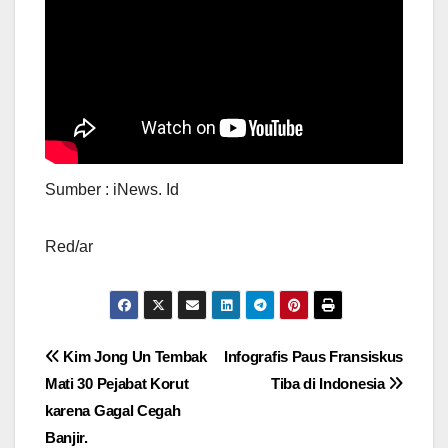
Sumber : iNews. Id
Red/ar
Navigasi
Kim Jong Un Tembak
Infografis Paus Fransiskus
Mati 30 Pejabat Korut
Tiba di Indonesia
pos
karena Gagal Cegah
Banjir.