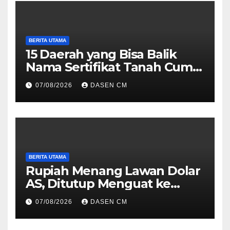
BERITA UTAMA
15 Daerah yang Bisa Balik
Nama Sertifikat Tanah Cuma
10 Hari, Cek Syarat dan
07/08/2026
DASEN CM
Caranya
BERITA UTAMA
Rupiah Menang Lawan Dolar
AS, Ditutup Menguat ke
Rp17.910
07/08/2026
DASEN CM