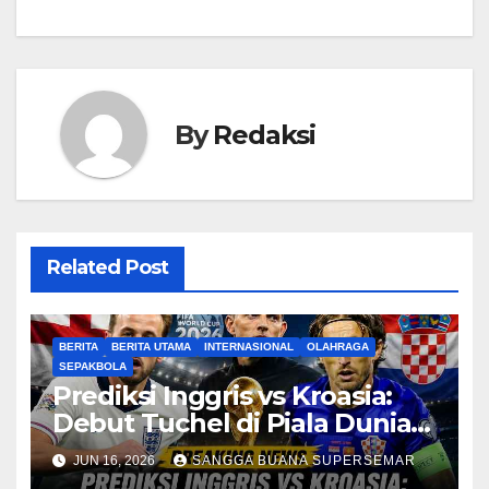
By
Redaksi
Related Post
BERITA
BERITA UTAMA
INTERNASIONAL
OLAHRAGA
SEPAKBOLA
Prediksi Inggris vs Kroasia:
Debut Tuchel di Piala Dunia
2026
JUN 16, 2026
SANGGA BUANA SUPERSEMAR