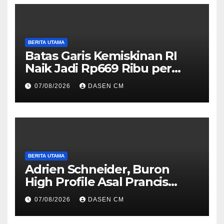
BERITA UTAMA
Batas Garis Kemiskinan RI
Naik Jadi Rp669 Ribu per
Orang per Bulan
07/08/2026
DASEN CM
BERITA UTAMA
Adrien Schneider, Buron
High Profile Asal Prancis
Ditangkap di Jakarta
07/08/2026
DASEN CM