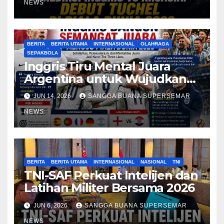
NEWS
BERITA
BERITA UTAMA
INTERNASIONAL
OLAHRAGA
SEPAKBOLA
Inggris Tiru Mental Juara
Argentina untuk Wujudkan
Mimpi Juara Piala Dunia 2026
JUN 14, 2026
SANGGA BUANA SUPERSEMAR
NEWS
BERITA
BERITA UTAMA
INTERNASIONAL
NASIONAL
TNI
TNI-SAF Perkuat Intelijen dan
Latihan Militer Bersama 2026
JUN 6, 2026
SANGGA BUANA SUPERSEMAR
NEWS