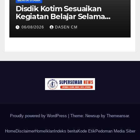
BERITA UTAMA
Disdik Kotim Sesuaikan
Kegiatan Belajar Selama
Musim Kemarau
06/08/2026
DASEN CM
Proudly powered by WordPress
|
Theme: Newsup by
Themeansar
.
Home
Disclaimer
Home
Iklan
Indeks berita
Kode Etik
Pedoman Media Siber