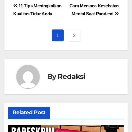
Navigasi
11 Tips Meningkatkan
Cara Menjaga Kesehatan
Kualitas Tidur Anda
Mental Saat Pandemi
pos
1
2
By
Redaksi
Related Post