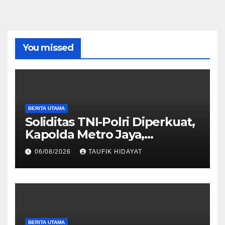
You missed
BERITA UTAMA
Soliditas TNI-Polri Diperkuat,
Kapolda Metro Jaya,
Pangdam Jaya, dan
06/08/2026
TAUFIK HIDAYAT
Dankorbrimob Jalin
Silaturahmi
BERITA UTAMA