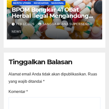
BERITA UTAMA
KESEHATAN
NASIONAL
BPOM Bongkar 41 Obat
Herbal Ilegal Mengandung
Parasetamol hingga
FEB 12, 2026
SANGGA BUANA SUPERSEMAR
Penggemuk Badan
NEWS
Tinggalkan Balasan
Alamat email Anda tidak akan dipublikasikan.
Ruas
yang wajib ditandai
*
Komentar
*