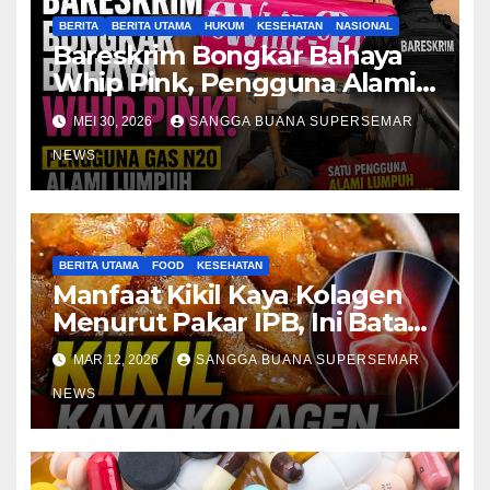
BERITA
BERITA UTAMA
HUKUM
KESEHATAN
NASIONAL
Bareskrim Bongkar Bahaya
Whip Pink, Pengguna Alami
Lumpuh
MEI 30, 2026
SANGGA BUANA SUPERSEMAR
NEWS
BERITA UTAMA
FOOD
KESEHATAN
Manfaat Kikil Kaya Kolagen
Menurut Pakar IPB, Ini Batas
Aman Konsumsinya
MAR 12, 2026
SANGGA BUANA SUPERSEMAR
NEWS