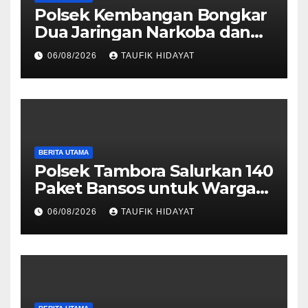
Polsek Kembangan Bongkar
Dua Jaringan Narkoba dan
Obat Keras, Sita Puluhan
06/08/2026
TAUFIK HIDAYAT
Ribu Pil, 1,1 Kg Sabu hingga
Vape Etomidate
BERITA UTAMA
Polsek Tambora Salurkan 140
Paket Bansos untuk Warga
Slum Area, Wujud
06/08/2026
TAUFIK HIDAYAT
Kepedulian Sambut HUT ke-
81 RI