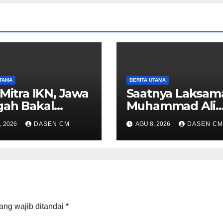
UTAMA
BERITA UTAMA
 Mitra IKN, Jawa
Saatnya Laksam
gah Bakal
Muhammad Ali
t Insentif
Memimpin TNI:
, 2026
DASEN CM
AGU 8, 2026
DASEN CM
al
Menjaga
Keseimbangan
Politik dan Solid
Antarmatra
ang wajib ditandai
*