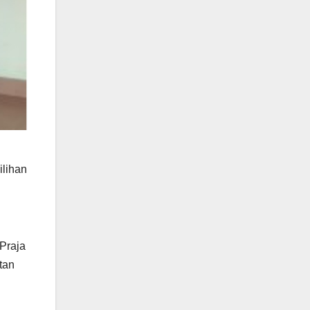
lihan
Praja
tan