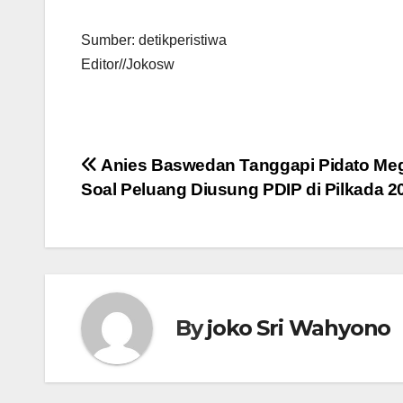
Sumber: detikperistiwa
Editor//Jokosw
Navigasi
Anies Baswedan Tanggapi Pidato Me
Soal Peluang Diusung PDIP di Pilkada 2
pos
By
joko Sri Wahyono