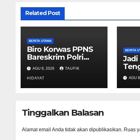
Related Post
BERITA UTAMA
Biro Korwas PPNS
BERITA 
Bareskrim Polri
Jadi
Perkuat
Ten
AGU 8, 2026
TAUFIK
Pengawasan untuk
Dapa
AGU 8
Dorong Penegakan
HIDAYAT
Fisk
Hukum yang
Profesional
Tinggalkan Balasan
Alamat email Anda tidak akan dipublikasikan.
Ruas y