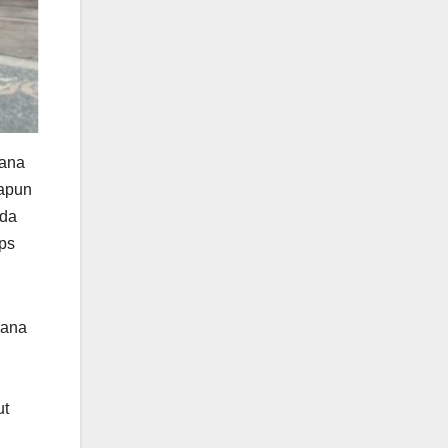
rana
dapun
ada
ps
rana
ut