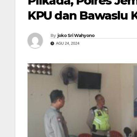
Pilkada, Polres J
KPU dan Bawaslu 
By
joko Sri Wahyono
AGU 24, 2024