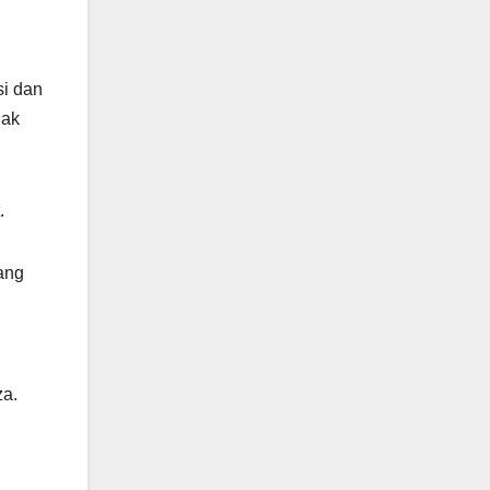
si dan
nak
.
ang
za.