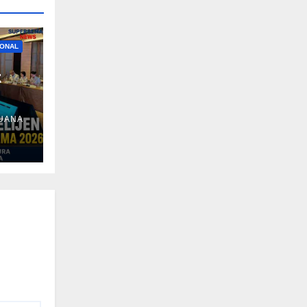
IONAL
t
UANA