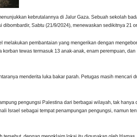
 menunjukkan kebrutalannya di Jalur Gaza. Sebuah sekolah bad
bombardir, Sabtu (21/9/2024), menewaskan sedikitnya 21 o
ael melakukan pembantaian yang mengerikan dengan mengeb
ara korban tewas termasuk 13 anak-anak, enam perempuan, dan
 antaranya menderita luka bakar parah. Petugas masih mencari 
ung pengungsi Palestina dari berbagai wilayah, tak hanya d
nali Israel sebagai tempat penampungan pengungsi, namun ten
ah tersebut, dengan mengklaim lokai itu digunakan oleh Hamas