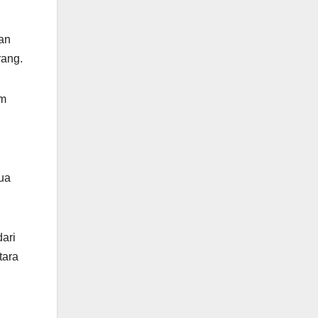
an
rang.
om
dua
ari
tara