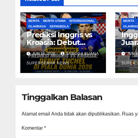
BERITA
BERITA UTAMA
INTERNASIONAL
BERITA
OLAHRAGA
SEPAKBOLA
OLAHRA
Prediksi Inggris vs
Ingg
Kroasia: Debut
Juar
Tuchel di Piala
unt
JUN 16, 2026
SANGGA BUANA
JUN 1
Dunia 2026
Mimp
SUPERSEMAR NEWS
Duni
SUPER
Tinggalkan Balasan
Alamat email Anda tidak akan dipublikasikan.
Ruas y
Komentar
*