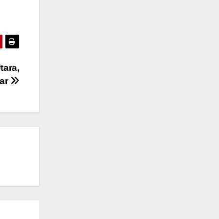
tara,
kar