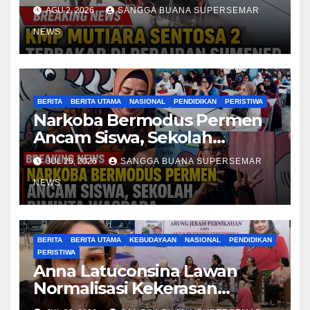
Penumpang Dievakuasi
AGU 2, 2026
SANGGA BUANA SUPERSEMAR
NEWS
BERITA
BERITA UTAMA
NASIONAL
PENDIDIKAN
PERISTIWA
Narkoba Bermodus Permen
Ancam Siswa, Sekolah
Diminta Waspada
JUL 25, 2026
SANGGA BUANA SUPERSEMAR
NEWS
BERITA
BERITA UTAMA
KEBUDAYAAN
NASIONAL
PENDIDIKAN
PERISTIWA
Anna Latuconsina Lawan
Normalisasi Kekerasan
Perempuan