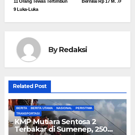
11 Orang Tewas Tertimbun
Bernilai Rp 17 M.
9 Luka-Luka
By
Redaksi
Related Post
BERITA
BERITA UTAMA
NASIONAL
PERISTIWA
TRANSPORTASI
KMP Mutiara Sentosa 2
Terbakar di Sumenep, 250