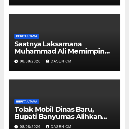
BERITA UTAMA
Saatnya Laksamana
Muhammad Ali Memimpin
TNI: Menjaga Keseimbangan
08/08/2026
DASEN CM
Politik dan Soliditas
Antarmatra
BERITA UTAMA
Tolak Mobil Dinas Baru,
Bupati Banyumas Alihkan
Anggaran Rp 1,7 Miliar untuk
08/08/2026
DASEN CM