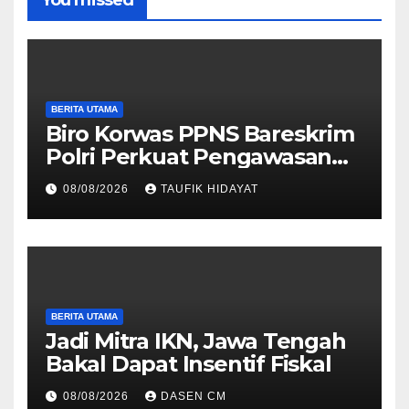
BERITA UTAMA
Biro Korwas PPNS Bareskrim
Polri Perkuat Pengawasan
untuk Dorong Penegakan
08/08/2026
TAUFIK HIDAYAT
Hukum yang Profesional
BERITA UTAMA
Jadi Mitra IKN, Jawa Tengah
Bakal Dapat Insentif Fiskal
08/08/2026
DASEN CM