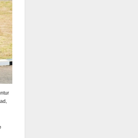
ntur
ad,
e