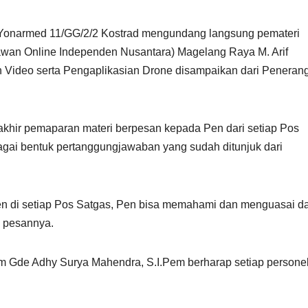
Yonarmed 11/GG/2/2 Kostrad mengundang langsung pemateri
tawan Online Independen Nusantara) Magelang Raya M. Arif
 Video serta Pengaplikasian Drone disampaikan dari Peneran
akhir pemaparan materi berpesan kepada Pen dari setiap Pos
ebagai bentuk pertanggungjawaban yang sudah ditunjuk dari
en di setiap Pos Satgas, Pen bisa memahami dan menguasai d
” pesannya.
m Gde Adhy Surya Mahendra, S.I.Pem berharap setiap personel