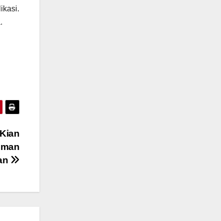
ikasi.
.
 Kian
iman
an