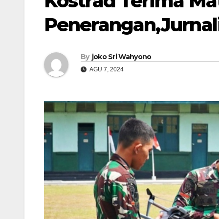
Kostrad Terima Mat
Penerangan,Jurnali
By
joko Sri Wahyono
AGU 7, 2024