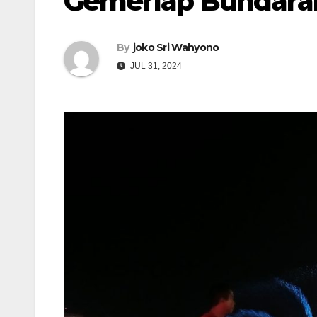
Gemerlap Bundaran
By
joko Sri Wahyono
JUL 31, 2024