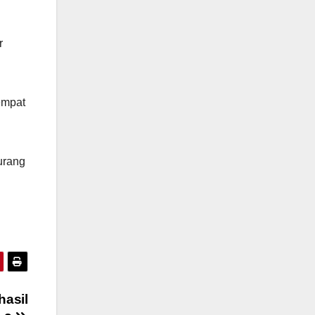
r
empat
urang
asil