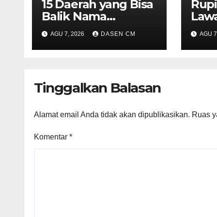
15 Daerah yang Bisa
Rup
Balik Nama
Lawa
Sertifikat Tanah
Dit
AGU 7, 2026
DASEN CM
AGU 7
Cuma 10 Hari, Cek
ke R
Syarat dan Caranya
Tinggalkan Balasan
Alamat email Anda tidak akan dipublikasikan.
Ruas y
Komentar
*