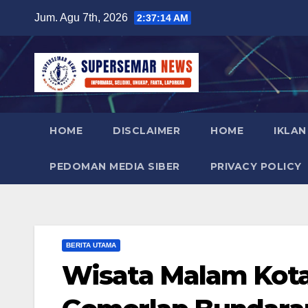
Skip
Jum. Agu 7th, 2026
2:37:15 AM
to
content
HOME
DISCLAIMER
HOME
IKLAN
PEDOMAN MEDIA SIBER
PRIVACY POLICY
BERITA UTAMA
Wisata Malam Kota