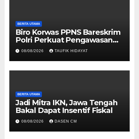
BERITA UTAMA
Biro Korwas PPNS Bareskrim
Polri Perkuat Pengawasan
untuk Dorong Penegakan
08/08/2026
TAUFIK HIDAYAT
Hukum yang Profesional
BERITA UTAMA
Jadi Mitra IKN, Jawa Tengah
Bakal Dapat Insentif Fiskal
08/08/2026
DASEN CM