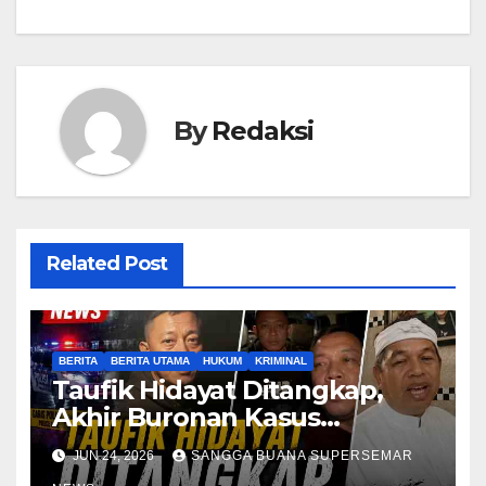
By
Redaksi
Related Post
BERITA
BERITA UTAMA
HUKUM
KRIMINAL
Taufik Hidayat Ditangkap,
Akhir Buronan Kasus
Penyiksaan
JUN 24, 2026
SANGGA BUANA SUPERSEMAR