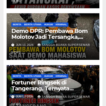
NEWS
BERITA
BERITA UTAMA
HUKUM
KRIMINAL
Demo DPR: Pembawa Bom
Molotov Jadi Tersangka,
Polisi Tegas
JUN 13, 2026
SANGGA BUANA SUPERSEMAR
NEWS
BERITA
BERITA UTAMA
HUKUM
KRIMINAL
Fortuner Ringsek di
Tangerang, Ternyata
Buronan Narkoba!
JUN 13, 2026
SANGGA BUANA SUPERSEMAR
NEWS