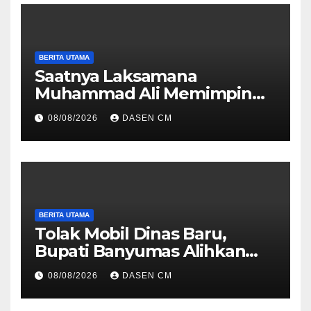
BERITA UTAMA
Saatnya Laksamana
Muhammad Ali Memimpin
TNI: Menjaga Keseimbangan
08/08/2026
DASEN CM
Politik dan Soliditas
Antarmatra
BERITA UTAMA
Tolak Mobil Dinas Baru,
Bupati Banyumas Alihkan
Anggaran Rp 1,7 Miliar untuk
08/08/2026
DASEN CM
90 Motor Listrik