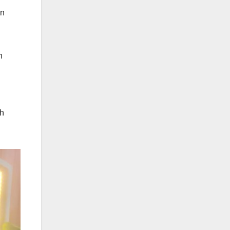
an
n
ah