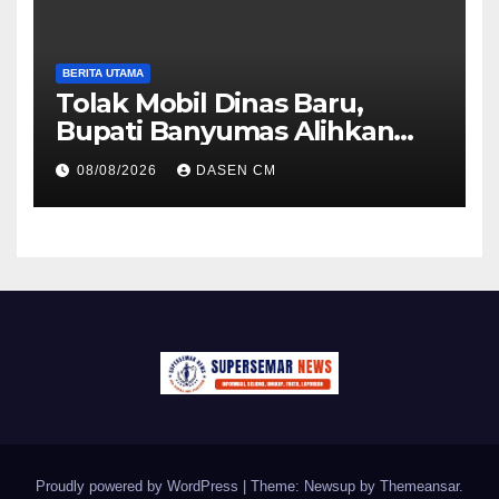
BERITA UTAMA
Tolak Mobil Dinas Baru,
Bupati Banyumas Alihkan
Anggaran Rp 1,7 Miliar untuk
08/08/2026
DASEN CM
90 Motor Listrik
Proudly powered by WordPress
|
Theme: Newsup by
Themeansar
.