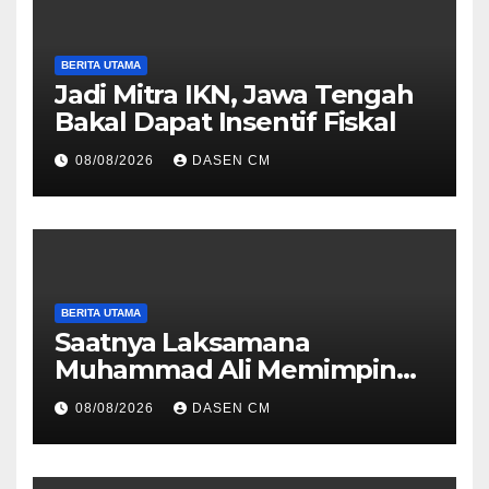
BERITA UTAMA
Jadi Mitra IKN, Jawa Tengah
Bakal Dapat Insentif Fiskal
08/08/2026
DASEN CM
BERITA UTAMA
Saatnya Laksamana
Muhammad Ali Memimpin
TNI: Menjaga Keseimbangan
08/08/2026
DASEN CM
Politik dan Soliditas
Antarmatra