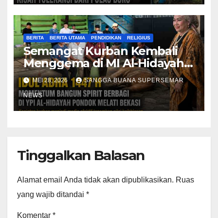
BERITA
BERITA UTAMA
PENDIDIKAN
RELIGIUS
Semangat Kurban Kembali
Menggema di MI Al-Hidayah,
Yayasan Bangkitkan Tradisi
MEI 28, 2026
SANGGA BUANA SUPERSEMAR
Kepedulian Sosial dan
NEWS
Pendidikan Karakter Islami
Tinggalkan Balasan
Alamat email Anda tidak akan dipublikasikan.
Ruas
yang wajib ditandai
*
Komentar
*