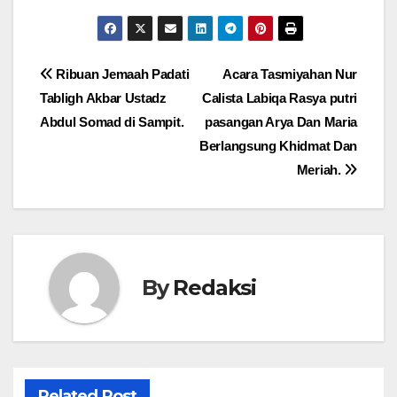
Navigasi
Ribuan Jemaah Padati
Acara Tasmiyahan Nur
Tabligh Akbar Ustadz
Calista Labiqa Rasya putri
pos
Abdul Somad di Sampit.
pasangan Arya Dan Maria
Berlangsung Khidmat Dan
Meriah.
By
Redaksi
Related Post