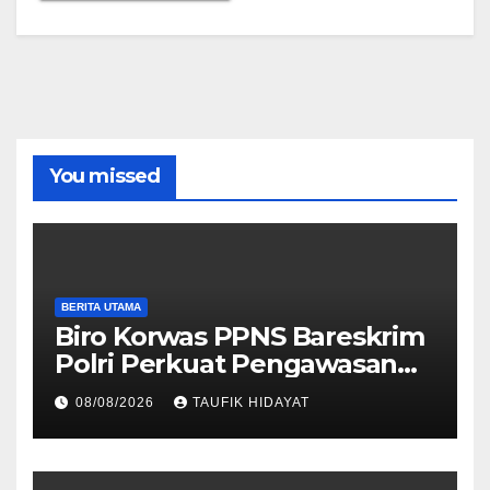
You missed
BERITA UTAMA
Biro Korwas PPNS Bareskrim
Polri Perkuat Pengawasan
untuk Dorong Penegakan
08/08/2026
TAUFIK HIDAYAT
Hukum yang Profesional