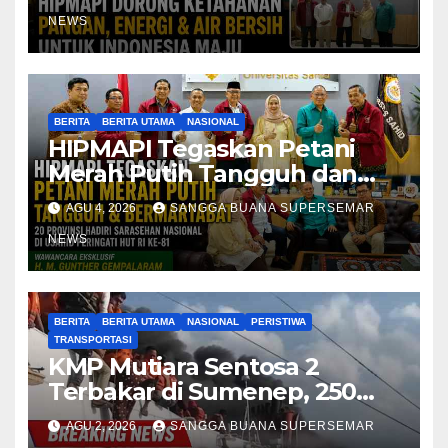
NEWS
BERITA
BERITA UTAMA
NASIONAL
HIPMAPI Tegaskan Petani
Merah Putih Tangguh dan
Bermartabat
AGU 4, 2026
SANGGA BUANA SUPERSEMAR
NEWS
BERITA
BERITA UTAMA
NASIONAL
PERISTIWA
TRANSPORTASI
KMP Mutiara Sentosa 2
Terbakar di Sumenep, 250
Penumpang Dievakuasi
AGU 2, 2026
SANGGA BUANA SUPERSEMAR