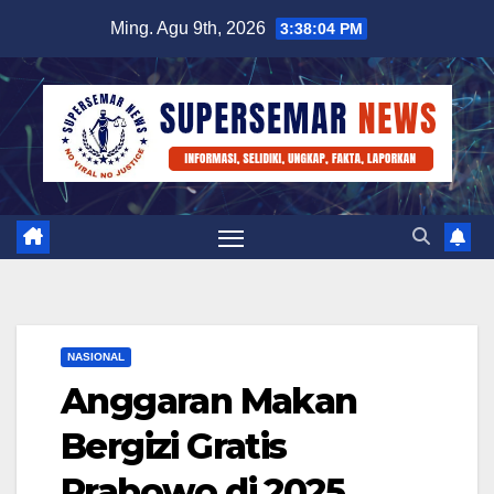
Skip
Ming. Agu 9th, 2026
3:38:04 PM
to
content
NASIONAL
Anggaran Makan
Bergizi Gratis
Prabowo di 2025