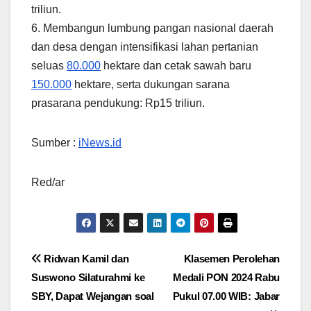
triliun.
6. Membangun lumbung pangan nasional daerah
dan desa dengan intensifikasi lahan pertanian
seluas
80.000
hektare dan cetak sawah baru
150.000
hektare, serta dukungan sarana
prasarana pendukung: Rp15 triliun.
Sumber :
iNews.id
Red/ar
Navigasi
Ridwan Kamil dan
Klasemen Perolehan
Suswono Silaturahmi ke
Medali PON 2024 Rabu
pos
SBY, Dapat Wejangan soal
Pukul 07.00 WIB: Jabar