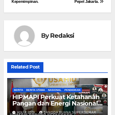
Kepemimpinan.
Pepet Jakarta.
By
Redaksi
Related Post
BERITA
BERITA UTAMA
NASIONAL
PENDIDIKAN
HIPMAPI Perkuat Ketahanan
Pangan dan Energi Nasional
Indonesia
AGU 4, 2026
SANGGA BUANA SUPERSEMAR