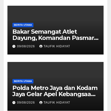
BERITA UTAMA
Bakar Semangat Atlet
Dayung, Komandan Pasmar
3 Berikan Motivasi dan
09/08/2026
TAUFIK HIDAYAT
Apresiasi
BERITA UTAMA
Polda Metro Jaya dan Kodam
Jaya Gelar Apel Kebangsaan
“Jaga Jakarta untuk
09/08/2026
TAUFIK HIDAYAT
Indonesia