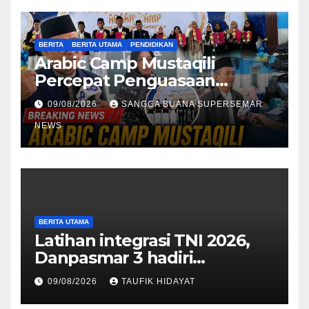
BERITA
BERITA UTAMA
PENDIDIKAN
Arabic Camp Mustaqili
Percepat Penguasaan
Bahasa Arab di SMA
09/08/2026
SANGGA BUANA SUPERSEMAR
NEWS
BERITA UTAMA
Latihan integrasi TNI 2026,
Danpasmar 3 hadiri
rangkaian Kehormatan Korps
09/08/2026
TAUFIK HIDAYAT
Marinir di Dabo Singkep