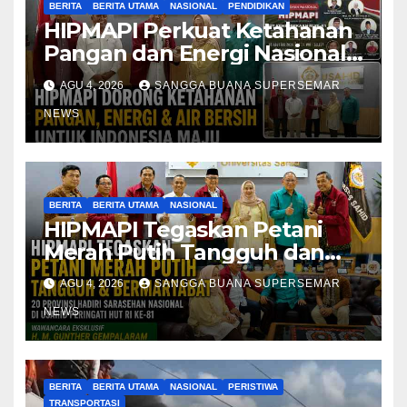
BERITA
BERITA UTAMA
NASIONAL
PENDIDIKAN
HIPMAPI Perkuat Ketahanan
Pangan dan Energi Nasional
Indonesia
AGU 4, 2026
SANGGA BUANA SUPERSEMAR
NEWS
BERITA
BERITA UTAMA
NASIONAL
HIPMAPI Tegaskan Petani
Merah Putih Tangguh dan
Bermartabat
AGU 4, 2026
SANGGA BUANA SUPERSEMAR
NEWS
BERITA
BERITA UTAMA
NASIONAL
PERISTIWA
TRANSPORTASI