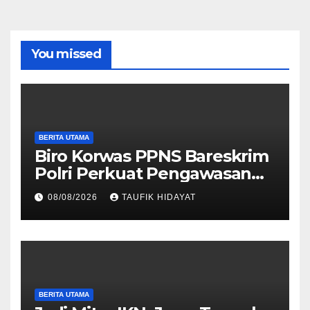
You missed
BERITA UTAMA
Biro Korwas PPNS Bareskrim
Polri Perkuat Pengawasan
untuk Dorong Penegakan
08/08/2026
TAUFIK HIDAYAT
Hukum yang Profesional
BERITA UTAMA