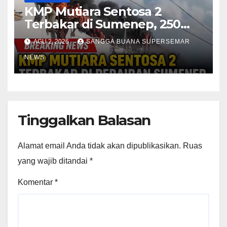
KMP Mutiara Sentosa 2
Terbakar di Sumenep, 250
Penumpang Dievakuasi
AGU 2, 2026
SANGGA BUANA SUPERSEMAR
NEWS
Tinggalkan Balasan
Alamat email Anda tidak akan dipublikasikan.
Ruas
yang wajib ditandai
*
Komentar
*