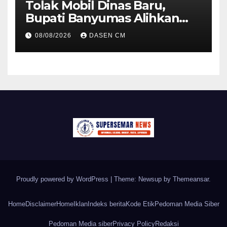
Tolak Mobil Dinas Baru,
Bupati Banyumas Alihkan
Anggaran Rp 1,7 Miliar untuk
08/08/2026
DASEN CM
90 Motor Listrik
Proudly powered by WordPress
|
Theme: Newsup by
Themeansar
.
Home
Disclaimer
Home
Iklan
Indeks berita
Kode Etik
Pedoman Media Siber
Pedoman Media siber
Privacy Policy
Redaksi