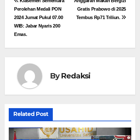
Navigasi
Klasemen Sementara
Anggaran Makan Bergizi
Perolehan Medali PON
Gratis Prabowo di 2025
pos
2024 Jumat Pukul 07.00
Tembus Rp71 Triliun.
WIB: Jabar Nyaris 200
Emas.
By
Redaksi
Related Post