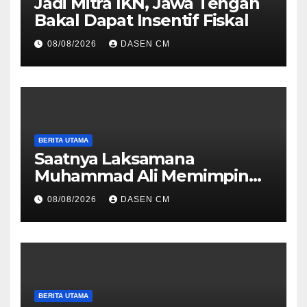
Jadi Mitra IKN, Jawa Tengah
Bakal Dapat Insentif Fiskal
08/08/2026
DASEN CM
BERITA UTAMA
Saatnya Laksamana
Muhammad Ali Memimpin
TNI: Menjaga Keseimbangan
08/08/2026
DASEN CM
Politik dan Soliditas
Antarmatra
BERITA UTAMA