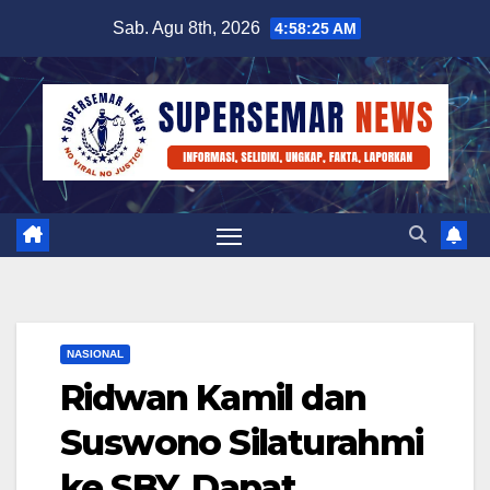
Skip
Sab. Agu 8th, 2026
4:58:26 AM
to
content
NASIONAL
Ridwan Kamil dan
Suswono Silaturahmi
ke SBY, Dapat