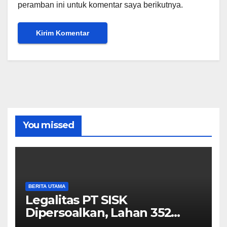
peramban ini untuk komentar saya berikutnya.
You missed
BERITA UTAMA
Legalitas PT SISK
Dipersoalkan, Lahan 352
Hektare Jadi Sorotan dalam