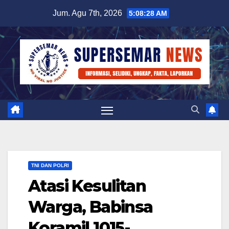
Skip
Jum. Agu 7th, 2026
5:08:28 AM
to
content
TNI DAN POLRI
Atasi Kesulitan
Warga, Babinsa
Koramil 1015-