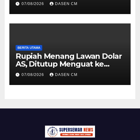
10 Hari, Cek Syarat dan
07/08/2026
DASEN CM
Caranya
BERITA UTAMA
Rupiah Menang Lawan Dolar
AS, Ditutup Menguat ke
Rp17.910
07/08/2026
DASEN CM