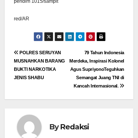
pendim 1015/sampit
red/AR
Navigasi
POLRES SERUYAN
79 Tahun Indonesia
MUSNAHKAN BARANG
Merdeka, Inspirasi Kolonel
pos
BUKTI NARKOTIKA
Agus SupriyonoTeguhkan
JENIS SHABU
Semangat Juang TNI di
Kancah Internasional.
By
Redaksi