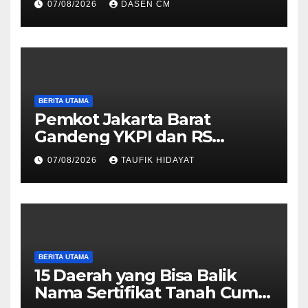
07/08/2026
DASEN CM
Perkara Panen
BERITA UTAMA
Pemkot Jakarta Barat
Gandeng YKPI dan RS
Dharmais, Puluhan Kader
07/08/2026
TAUFIK HIDAYAT
PKK Ikuti Skrining Deteksi
Dini Kanker Payudara
BERITA UTAMA
15 Daerah yang Bisa Balik
Nama Sertifikat Tanah Cuma