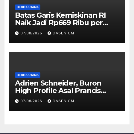
BERITA UTAMA
Batas Garis Kemiskinan RI
Naik Jadi Rp669 Ribu per
Orang per Bulan
07/08/2026
DASEN CM
BERITA UTAMA
Adrien Schneider, Buron
High Profile Asal Prancis
Ditangkap di Jakarta
07/08/2026
DASEN CM