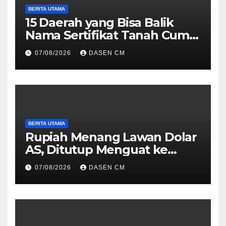
BERITA UTAMA
15 Daerah yang Bisa Balik
Nama Sertifikat Tanah Cuma
10 Hari, Cek Syarat dan
07/08/2026
DASEN CM
Caranya
BERITA UTAMA
Rupiah Menang Lawan Dolar
AS, Ditutup Menguat ke
Rp17.910
07/08/2026
DASEN CM