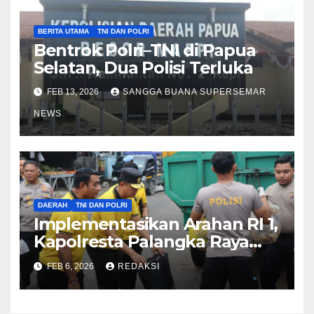
BERITA UTAMA
TNI DAN POLRI
Bentrok Polri–TNI di Papua
Selatan, Dua Polisi Terluka
FEB 13, 2026
SANGGA BUANA SUPERSEMAR
NEWS
DAERAH
TNI DAN POLRI
Implementasikan Arahan RI 1,
Kapolresta Palangka Raya
Dampingi Kapolda Kalteng
FEB 6, 2026
REDAKSI
Kurve di Pasar Besar