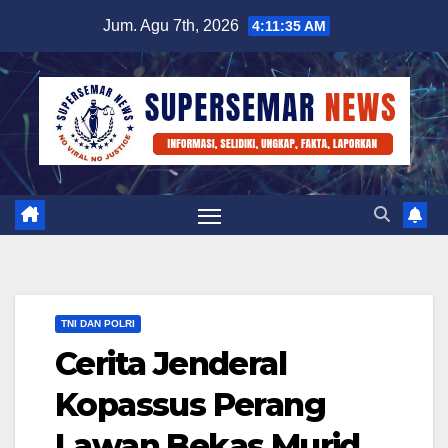
Skip
Jum. Agu 7th, 2026
4:11:36 AM
to
content
TNI DAN POLRI
Cerita Jenderal
Kopassus Perang
Lawan Bekas Murid