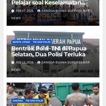
Pelajar soal Keselamatan
Berkendara
FEB 27, 2026
SANGGA BUANA SUPERSEMAR
NEWS
BERITA UTAMA
TNI DAN POLRI
Bentrok Polri–TNI di Papua
Selatan, Dua Polisi Terluka
FEB 13, 2026
SANGGA BUANA SUPERSEMAR
NEWS
DAERAH
TNI DAN POLRI