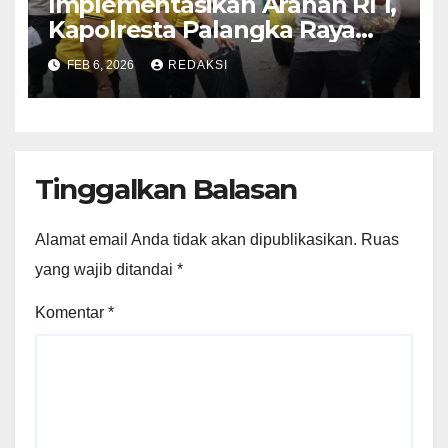
Implementasikan Arahan RI 1,
Kapolresta Palangka Raya
Dampingi Kapolda Kalteng
FEB 6, 2026
REDAKSI
Kurve di Pasar Besar
Tinggalkan Balasan
Alamat email Anda tidak akan dipublikasikan.
Ruas
yang wajib ditandai
*
Komentar
*