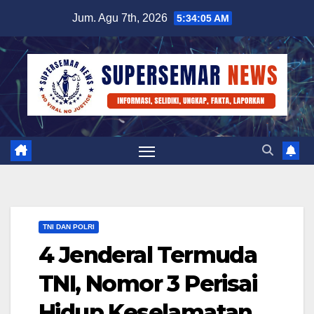
Skip
Jum. Agu 7th, 2026
5:34:06 AM
to
content
TNI DAN POLRI
4 Jenderal Termuda
TNI, Nomor 3 Perisai
Hidup Keselamatan