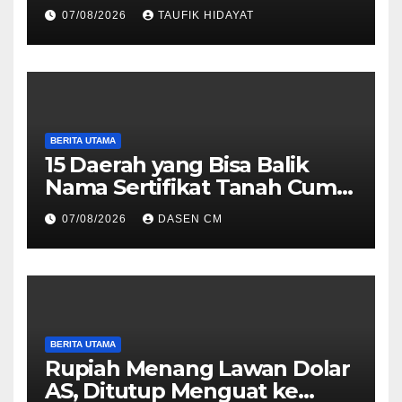
Dharmais, Puluhan Kader
07/08/2026
TAUFIK HIDAYAT
PKK Ikuti Skrining Deteksi
Dini Kanker Payudara
BERITA UTAMA
15 Daerah yang Bisa Balik
Nama Sertifikat Tanah Cuma
10 Hari, Cek Syarat dan
07/08/2026
DASEN CM
Caranya
BERITA UTAMA
Rupiah Menang Lawan Dolar
AS, Ditutup Menguat ke