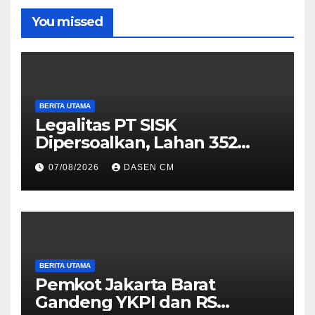
You missed
BERITA UTAMA
Legalitas PT SISK
Dipersoalkan, Lahan 352
Hektare Jadi Sorotan dalam
07/08/2026
DASEN CM
Perkara Panen
BERITA UTAMA
Pemkot Jakarta Barat
Gandeng YKPI dan RS