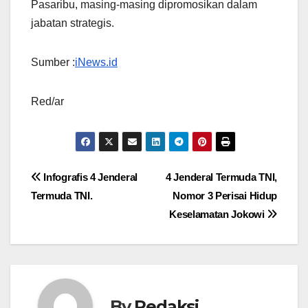
Pasaribu, masing-masing dipromosikan dalam
jabatan strategis.
Sumber :
iNews.id
Red/ar
Navigasi
Infografis 4 Jenderal
4 Jenderal Termuda TNI,
Termuda TNI.
Nomor 3 Perisai Hidup
pos
Keselamatan Jokowi
By
Redaksi