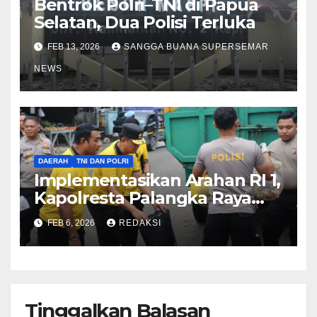
Bentrok Polri–TNI di Papua
Selatan, Dua Polisi Terluka
FEB 13, 2026
SANGGA BUANA SUPERSEMAR
NEWS
DAERAH
TNI DAN POLRI
Implementasikan Arahan RI 1,
Kapolresta Palangka Raya
Dampingi Kapolda Kalteng
FEB 6, 2026
REDAKSI
Kurve di Pasar Besar
Tinggalkan Balasan