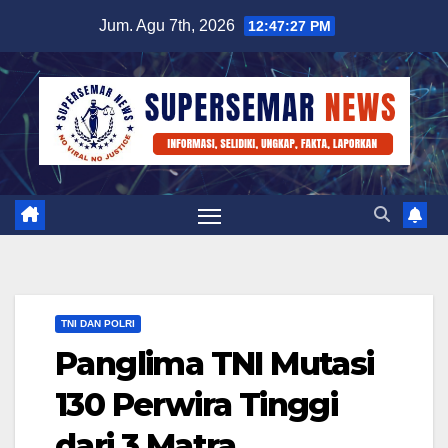
Skip
Jum. Agu 7th, 2026
12:47:27 PM
to
content
TNI DAN POLRI
Panglima TNI Mutasi
130 Perwira Tinggi
dari 3 Matra.