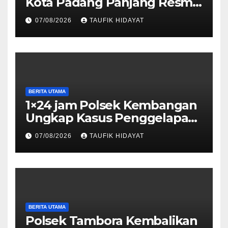
Kota Padang Panjang Resmi
Dilantik, Diharapkan Perkuat
07/08/2026
TAUFIK HIDAYAT
Sinergi Pelestarian
Lingkungan
BERITA UTAMA
1×24 jam Polsek Kembangan
Ungkap Kasus Penggelapan
Motor Bermodus Kenalan di
07/08/2026
TAUFIK HIDAYAT
Aplikasi Kencan, Pelaku
Dibekuk di Ciputat
BERITA UTAMA
Polsek Tambora Kembalikan