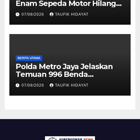
Enam Sepeda Motor Hilang
kepada Pemilik, Wujud Nyata
07/08/2026
TAUFIK HIDAYAT
Pelayanan Presisi Polri
BERITA UTAMA
Polda Metro Jaya Jelaskan
Temuan 996 Benda
Menyerupai Senjata di
07/08/2026
TAUFIK HIDAYAT
Yayasan Jaksel