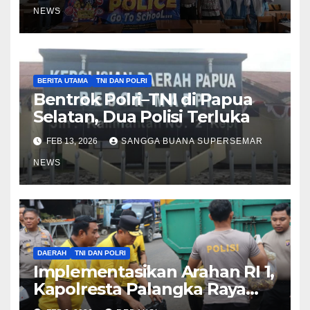
NEWS
BERITA UTAMA
TNI DAN POLRI
Bentrok Polri–TNI di Papua
Selatan, Dua Polisi Terluka
FEB 13, 2026
SANGGA BUANA SUPERSEMAR
NEWS
DAERAH
TNI DAN POLRI
Implementasikan Arahan RI 1,
Kapolresta Palangka Raya
Dampingi Kapolda Kalteng