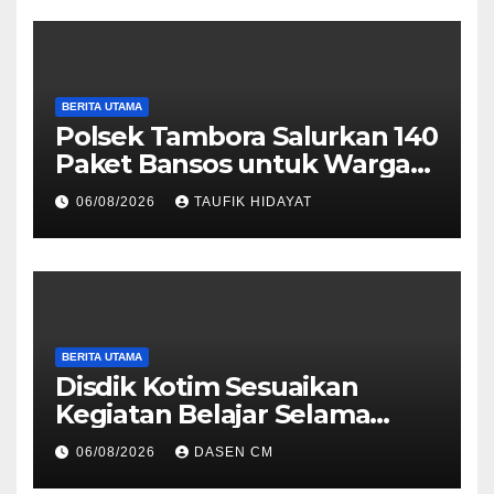
BERITA UTAMA
Polsek Tambora Salurkan 140
Paket Bansos untuk Warga
Slum Area, Wujud
06/08/2026
TAUFIK HIDAYAT
Kepedulian Sambut HUT ke-
81 RI
BERITA UTAMA
Disdik Kotim Sesuaikan
Kegiatan Belajar Selama
Musim Kemarau
06/08/2026
DASEN CM