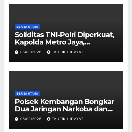
BERITA UTAMA
Soliditas TNI-Polri Diperkuat,
Kapolda Metro Jaya,
Pangdam Jaya, dan
06/08/2026
TAUFIK HIDAYAT
Dankorbrimob Jalin
Silaturahmi
BERITA UTAMA
Polsek Kembangan Bongkar
Dua Jaringan Narkoba dan
Obat Keras, Sita Puluhan
06/08/2026
TAUFIK HIDAYAT
Ribu Pil, 1,1 Kg Sabu hingga
Vape Etomidate