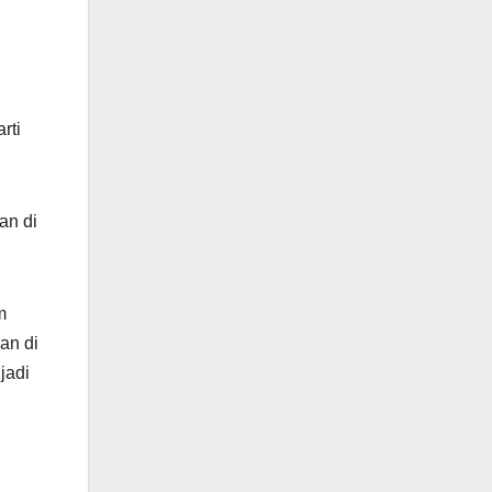
rti
an di
m
an di
jadi