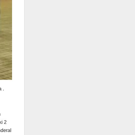
 .
h
i 2
nderal