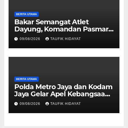
BERITA UTAMA
Bakar Semangat Atlet
Dayung, Komandan Pasmar
3 Berikan Motivasi dan
09/08/2026
TAUFIK HIDAYAT
Apresiasi
BERITA UTAMA
Polda Metro Jaya dan Kodam
Jaya Gelar Apel Kebangsaan
“Jaga Jakarta untuk
09/08/2026
TAUFIK HIDAYAT
Indonesia