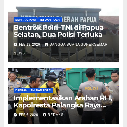
BERITA UTAMA
TNI DAN POLRI
Bentrok Polri–TNI di Papua
Selatan, Dua Polisi Terluka
FEB 13, 2026
SANGGA BUANA SUPERSEMAR
NEWS
DAERAH
TNI DAN POLRI
Implementasikan Arahan RI 1,
Kapolresta Palangka Raya
Dampingi Kapolda Kalteng
FEB 6, 2026
REDAKSI
Kurve di Pasar Besar