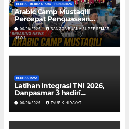
BERITA
BERITA UTAMA
PENDIDIKAN
Arabic Camp Mustaqili
Percepat Penguasaan
Bahasa Arab di SMA
09/08/2026
SANGGA BUANA SUPERSEMAR
NEWS
BERITA UTAMA
Latihan integrasi TNI 2026,
Danpasmar 3 hadiri
rangkaian Kehormatan Korps
09/08/2026
TAUFIK HIDAYAT
Marinir di Dabo Singkep