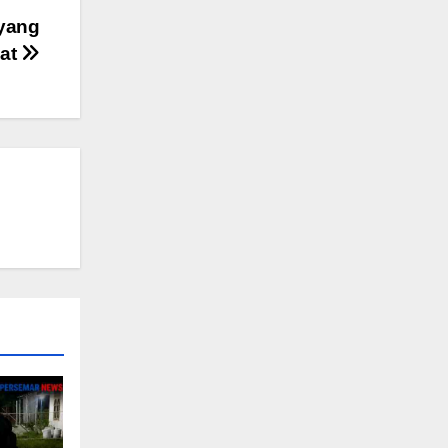
 yang
kat