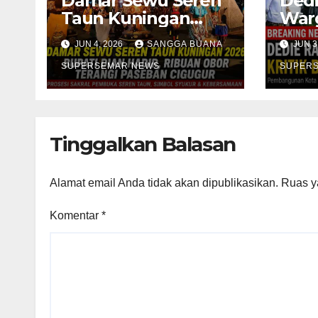
Damar Sewu Seren
Dedi
Taun Kuningan
Warg
2026, Bupati Dian
Bogo
JUN 4, 2026
SANGGA BUANA
JUN 3
Hadir
Men
SUPERSEMAR NEWS
SUPER
Tinggalkan Balasan
Alamat email Anda tidak akan dipublikasikan.
Ruas y
Komentar
*