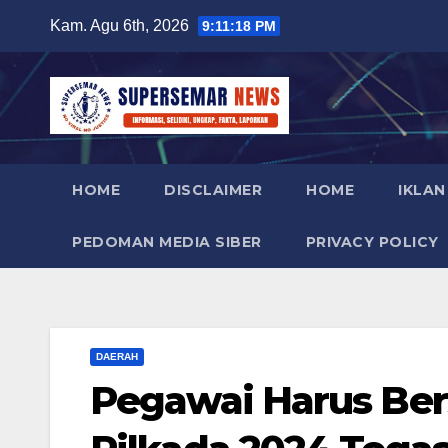
Skip
Kam. Agu 6th, 2026
9:11:19 PM
to
content
HOME
DISCLAIMER
HOME
IKLAN
PEDOMAN MEDIA SIBER
PRIVACY POLICY
DAERAH
Pegawai Harus Bers