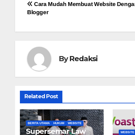
Navigasi
Cara Mudah Membuat Website Denga
Blogger
pos
By
Redaksi
Related Post
BERITA UTAMA
HUKUM
WEBSITE
Supersemar Law
WEBSITE