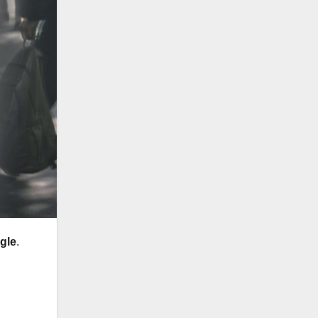
gle
.