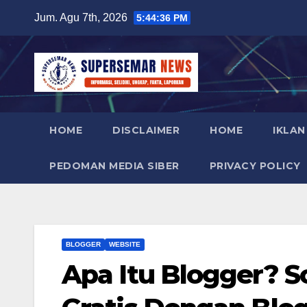
Skip
Jum. Agu 7th, 2026
5:44:37 PM
to
content
HOME
DISCLAIMER
HOME
IKLAN
PEDOMAN MEDIA SIBER
PRIVACY POLICY
BLOGGER
WEBSITE
Apa Itu Blogger? S