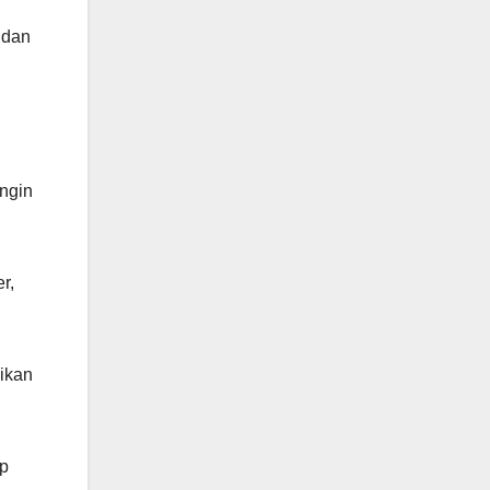
 dan
ngin
r,
ikan
p