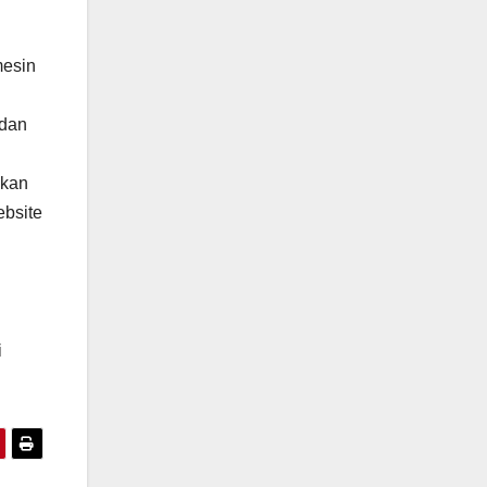
mesin
 dan
ukan
ebsite
i