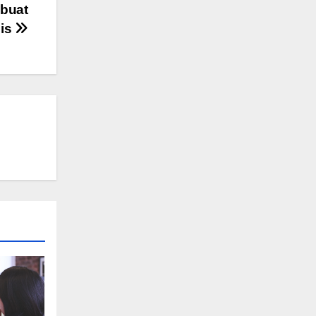
mbuat
nis