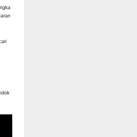
angka
jaran
ari
ondok