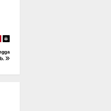
engga
ib.