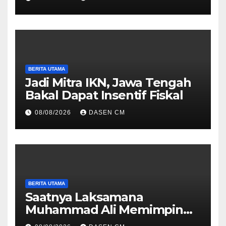
Hukum yang Profesional
BERITA UTAMA
Jadi Mitra IKN, Jawa Tengah
Bakal Dapat Insentif Fiskal
08/08/2026
DASEN CM
BERITA UTAMA
Saatnya Laksamana
Muhammad Ali Memimpin
TNI: Menjaga Keseimbangan