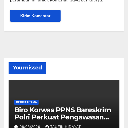
You missed
BERITA UTAMA
Biro Korwas PPNS Bareskrim
Polri Perkuat Pengawasan
untuk Dorong Penegakan
08/08/2026
TAUFIK HIDAYAT