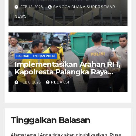
FEB 13, 2026
SANGGA BUANA SUPERSEMAR
NEWS
DAERAH
TNI DAN POLRI
Implementasikan Arahan RI 1,
Kapolresta Palangka Raya
Dampingi Kapolda Kalteng
FEB 6, 2026
REDAKSI
Kurve di Pasar Besar
Tinggalkan Balasan
Alamat email Anda tidak akan dipublikasikan.
Ruas