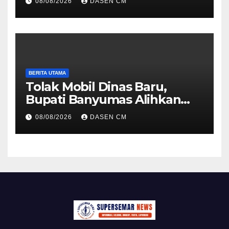
08/08/2026
DASEN CM
Politik dan Soliditas
Antarmatra
BERITA UTAMA
Tolak Mobil Dinas Baru,
Bupati Banyumas Alihkan
Anggaran Rp 1,7 Miliar untuk
08/08/2026
DASEN CM
90 Motor Listrik