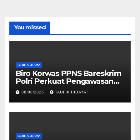
You missed
BERITA UTAMA
Biro Korwas PPNS Bareskrim
Polri Perkuat Pengawasan
untuk Dorong Penegakan
08/08/2026
TAUFIK HIDAYAT
Hukum yang Profesional
BERITA UTAMA