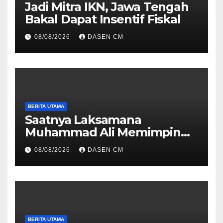
Jadi Mitra IKN, Jawa Tengah
Bakal Dapat Insentif Fiskal
08/08/2026
DASEN CM
BERITA UTAMA
Saatnya Laksamana
Muhammad Ali Memimpin
TNI: Menjaga Keseimbangan
08/08/2026
DASEN CM
Politik dan Soliditas
Antarmatra
BERITA UTAMA