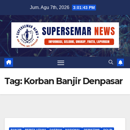
Skip
Jum. Agu 7th, 2026
3:01:44 PM
to
content
Tag:
Korban Banjir Denpasar
BANJIR
BERITA UTAMA
DAERAH
NASIONAL
PERISTIWA
POLRI