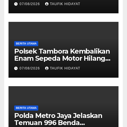
Motor Bermodus Kenalan di
07/08/2026
TAUFIK HIDAYAT
Aplikasi Kencan, Pelaku
Dibekuk di Ciputat
BERITA UTAMA
Polsek Tambora Kembalikan
Enam Sepeda Motor Hilang
kepada Pemilik, Wujud Nyata
07/08/2026
TAUFIK HIDAYAT
Pelayanan Presisi Polri
BERITA UTAMA
Polda Metro Jaya Jelaskan
Temuan 996 Benda