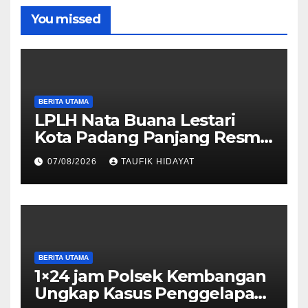
You missed
BERITA UTAMA
LPLH Nata Buana Lestari
Kota Padang Panjang Resmi
Dilantik, Diharapkan Perkuat
07/08/2026
TAUFIK HIDAYAT
Sinergi Pelestarian
Lingkungan
BERITA UTAMA
1×24 jam Polsek Kembangan
Ungkap Kasus Penggelapan