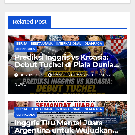
Related Post
BERITA
BERITA UTAMA
INTERNASIONAL
OLAHRAGA
SEPAKBOLA
Prediksi Inggris vs Kroasia:
Debut Tuchel di Piala Dunia
2026
JUN 16, 2026
SANGGA BUANA SUPERSEMAR
NEWS
BERITA
BERITA UTAMA
INTERNASIONAL
OLAHRAGA
SEPAKBOLA
Inggris Tiru Mental Juara
Argentina untuk Wujudkan