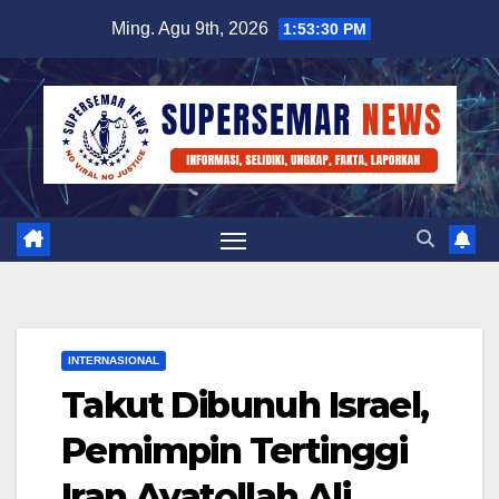
Skip
Ming. Agu 9th, 2026
1:53:30 PM
to
content
INTERNASIONAL
Takut Dibunuh Israel,
Pemimpin Tertinggi
Iran Ayatollah Ali