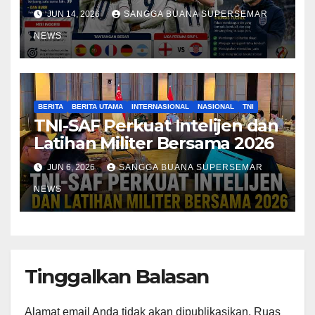
Mimpi Juara Piala Dunia 2026
JUN 14, 2026
SANGGA BUANA SUPERSEMAR
NEWS
BERITA
BERITA UTAMA
INTERNASIONAL
NASIONAL
TNI
TNI-SAF Perkuat Intelijen dan
Latihan Militer Bersama 2026
JUN 6, 2026
SANGGA BUANA SUPERSEMAR
NEWS
Tinggalkan Balasan
Alamat email Anda tidak akan dipublikasikan.
Ruas