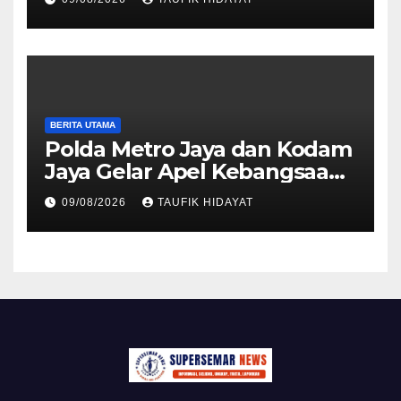
Apresiasi
BERITA UTAMA
Polda Metro Jaya dan Kodam
Jaya Gelar Apel Kebangsaan
“Jaga Jakarta untuk
09/08/2026
TAUFIK HIDAYAT
Indonesia