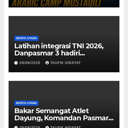
BERITA UTAMA
Latihan integrasi TNI 2026,
Danpasmar 3 hadiri
rangkaian Kehormatan Korps
09/08/2026
TAUFIK HIDAYAT
Marinir di Dabo Singkep
BERITA UTAMA
Bakar Semangat Atlet
Dayung, Komandan Pasmar
3 Berikan Motivasi dan
09/08/2026
TAUFIK HIDAYAT