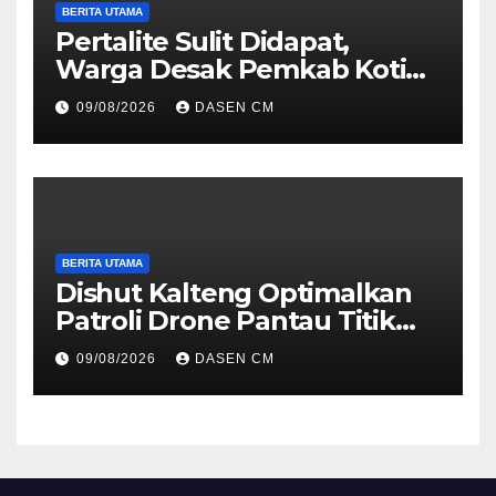
BERITA UTAMA
Pertalite Sulit Didapat,
Warga Desak Pemkab Kotim
Segera Cari Solusi, Jangan
09/08/2026
DASEN CM
Hanya Jadi Penonton
BERITA UTAMA
Dishut Kalteng Optimalkan
Patroli Drone Pantau Titik
Api, Gerak Cepat tlTangani
09/08/2026
DASEN CM
Karhutla