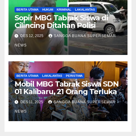
BERITA UTAMA
HUKUM
KRIMINAL
LAKALANTAS
Sopir MBG Tabrak Siswa di
Cilincing Ditahan Polisi
DES 12, 2025
SANGGA BUANA SUPERSEMAR
NEWS
BERITA UTAMA
LAKALANTAS
PERISTIWA
Mobil MBG Tabrak Siswa SDN
01 Kalibaru, 21 Orang Terluka
DES 11, 2025
SANGGA BUANA SUPERSEMAR
NEWS