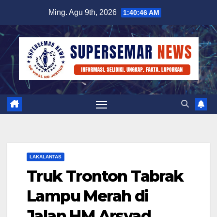
Skip
Ming. Agu 9th, 2026
1:40:47 AM
to
content
LAKALANTAS
Truk Tronton Tabrak
Lampu Merah di
Jalan HM Arsyad,