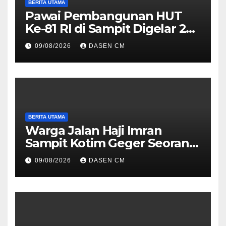
BERITA UTAMA
Pawai Pembangunan HUT
Ke-81 RI di Sampit Digelar 22
Agustus 2026, Ini Rute dan
09/08/2026
DASEN CM
Cara Daftarnya
BERITA UTAMA
Warga Jalan Haji Imran
Sampit Kotim Geger Seorang
Perempuan Sempat Naik
09/08/2026
DASEN CM
Menara Pemancar TVRI