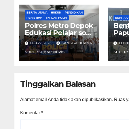
BERITA UTAMA
HUKUM
PENDIDIKAN
PERISTIWA
TNI DAN POLRI
BERITA 
Polres Metro Depok
Bent
Edukasi Pelajar soal
Papu
Keselamatan
Poli
FEB 27, 2026
SANGGA BUANA
FEB 1
Berkendara
SUPERSEMAR NEWS
SUPER
Tinggalkan Balasan
Alamat email Anda tidak akan dipublikasikan.
Ruas y
Komentar
*