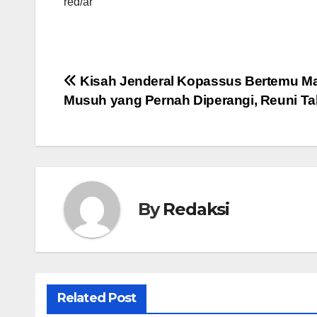
red/ar
Navigasi
Kisah Jenderal Kopassus Bertemu M
Musuh yang Pernah Diperangi, Reuni Ta
pos
By
Redaksi
Related Post