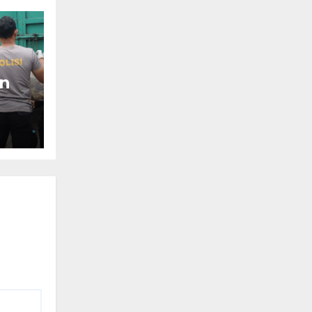
n
da
i