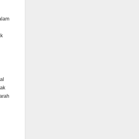
dalam
ak
al
cak
warah