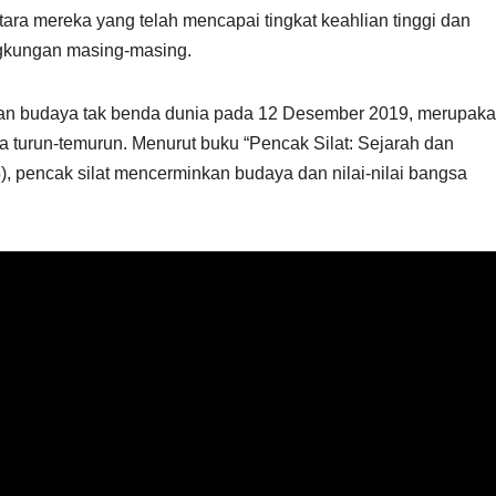
ara mereka yang telah mencapai tingkat keahlian tinggi dan
ngkungan masing-masing.
san budaya tak benda dunia pada 12 Desember 2019, merupak
ara turun-temurun. Menurut buku “Pencak Silat: Sejarah dan
, pencak silat mencerminkan budaya dan nilai-nilai bangsa