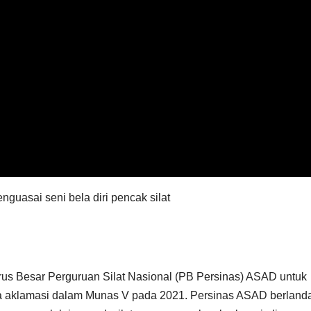
nguasai seni bela diri pencak silat
rus Besar Perguruan Silat Nasional (PB Persinas) ASAD untuk
ara aklamasi dalam Munas V pada 2021. Persinas ASAD berland