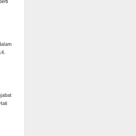
erti
 dalam
14.
njabat
Hati