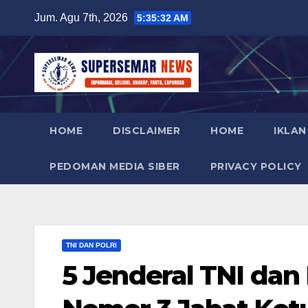
Skip
Jum. Agu 7th, 2026
5:35:33 AM
to
content
HOME
DISCLAIMER
HOME
IKLAN
PEDOMAN MEDIA SIBER
PRIVACY POLICY
TNI DAN POLRI
5 Jenderal TNI dan P