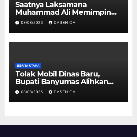
Saatnya Laksamana
Muhammad Ali Memimpin
TNI: Menjaga Keseimbangan
08/08/2026
DASEN CM
Politik dan Soliditas
Antarmatra
BERITA UTAMA
Tolak Mobil Dinas Baru,
Bupati Banyumas Alihkan
Anggaran Rp 1,7 Miliar untuk
08/08/2026
DASEN CM
90 Motor Listrik