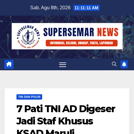
Skip
Sab. Agu 8th, 2026
11:11:11 AM
to
content
TNI DAN POLRI
7 Pati TNI AD Digeser
Jadi Staf Khusus
KSAD Maruli