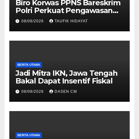
Biro Korwas PPNS Bareskrim
Polri Perkuat Pengawasan
untuk Dorong Penegakan
08/08/2026
TAUFIK HIDAYAT
Hukum yang Profesional
BERITA UTAMA
Jadi Mitra IKN, Jawa Tengah
Bakal Dapat Insentif Fiskal
08/08/2026
DASEN CM
BERITA UTAMA