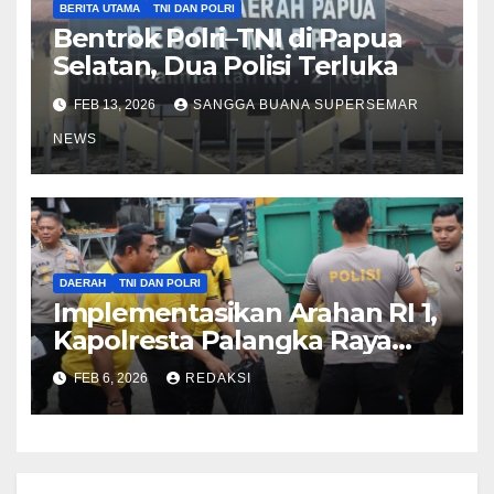
BERITA UTAMA
TNI DAN POLRI
Bentrok Polri–TNI di Papua
Selatan, Dua Polisi Terluka
FEB 13, 2026
SANGGA BUANA SUPERSEMAR
NEWS
DAERAH
TNI DAN POLRI
Implementasikan Arahan RI 1,
Kapolresta Palangka Raya
Dampingi Kapolda Kalteng
FEB 6, 2026
REDAKSI
Kurve di Pasar Besar